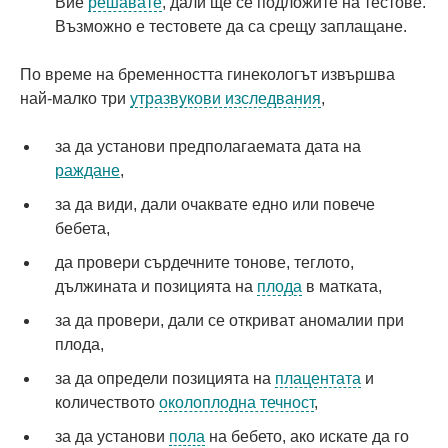
Вие
решавате
, дали ще се подложите на тестове.
Възможно е тестовете да са срещу заплащане.
По време на бременността гинекологът извършва
най-малко три
утразвукови изследвания
,
за да установи предполагаемата дата на
раждане
,
за да види, дали очаквате едно или повече
бебета,
да провери сърдечните тонове, теглото,
дължината и позицията на
плода
в матката,
за да провери, дали се откриват аномалии при
плода,
за да определи позицията на
плацентата
и
количеството
околоплодна течност
,
за да установи
пола
на бебето, ако искате да го