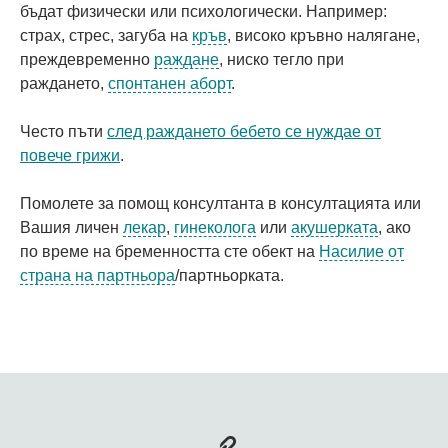
бъдат физически или психологически. Например:
страх, стрес, загуба на
кръв
, високо кръвно налягане,
преждевременно
раждане
, ниско тегло при
раждането,
спонтанен аборт
.
Често пъти
след раждането бебето се нуждае от
повече грижи
.
Помолете за помощ консултанта в консултацията или
Вашия личен
лекар
,
гинеколога
или
акушерката
, ако
по време на бременността сте обект на
Насилие от
страна на партньора
/партньорката.