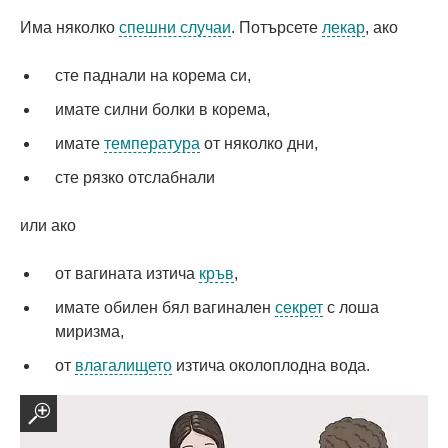
Има няколко
спешни случаи
. Потърсете
лекар
, ако
сте паднали на корема си,
имате силни болки в корема,
имате
температура
от няколко дни,
сте рязко отслабнали
или ако
от вагината изтича
кръв
,
имате обилен бял вагинален
секрет
с лоша
миризма,
от
влагалището
изтича околоплодна вода.