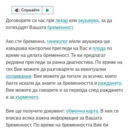
Слушайте
Договорете си час при
лекар
или
акушерка
, за да
потвърдят Вашата
бременност
.
Ако сте бременна,
гинеколог
и/или акушерка ще
извършва контролни прегледи на Вас и
плода
по
време на цялата бременност. Те ви предлагат
редовни прегледи за ранна диагностика. По време на
тях Вие можете да разговаряте за евентуални
оплаквания
. Вие можете да питате за всичко, което
бихте искали да знаете за бременността и
раждането
.
Вие можете да говорите и за периода след раждането
и за
кърменето
.
Вие ще получите документ:
обменна карта
. В нея се
вписва всяка важна информация за Вашата
бременност. По време на бременността Вие би