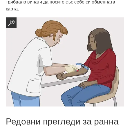
трябвало винаги да носите със себе си обменната
карта.
Редовни прегледи за ранна