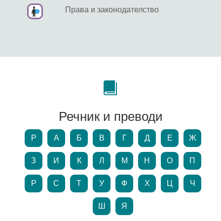
Права и законодателство
Речник и преводи
P
А
Б
В
Г
Д
Е
Ж
З
И
К
Л
М
Н
О
П
Р
С
Т
У
Ф
Х
Ц
Ч
Ш
Я