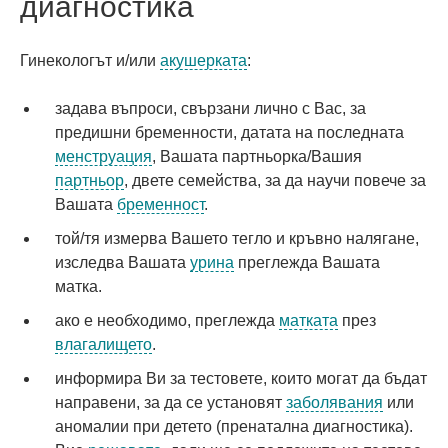
диагностика
Гинекологът и/или
акушерката
:
задава въпроси, свързани лично с Вас, за
предишни бременности, датата на последната
менструация
, Вашата партньорка/Вашия
партньор
, двете семейства, за да научи повече за
Вашата
бременност
.
той/тя измерва Вашето тегло и кръвно налягане,
изследва Вашата
урина
преглежда Вашата
матка.
ако е необходимо, преглежда
матката
през
влагалището
.
информира Ви за тестовете, които могат да бъдат
направени, за да се установят
заболявания
или
аномалии при детето (пренатална диагностика).