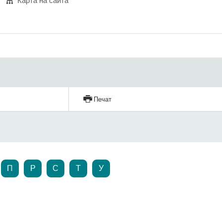
Карта на сайта
Печат
П
Р
С
Т
У