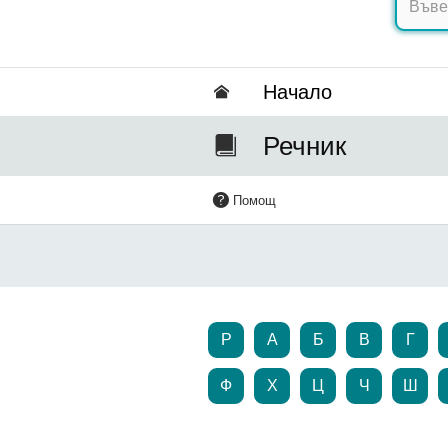
Hачало
Речник
Помощ
P
А
Б
В
Г
Ф
Х
Ц
Ч
Ш