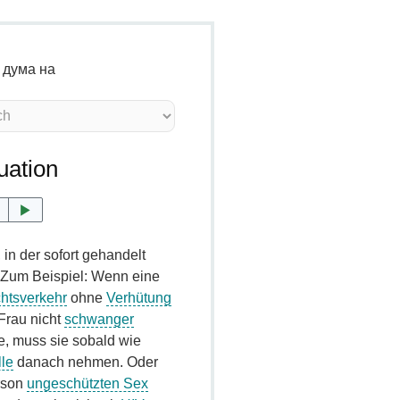
 дума на
tuation
 in der sofort gehandelt
Zum Beispiel: Wenn eine
htsverkehr
ohne
Verhütung
 Frau nicht
schwanger
, muss sie sobald wie
lle
danach nehmen. Oder
rson
ungeschützten Sex