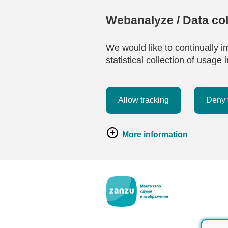
Webanalyze / Data col
We would like to continually i
statistical collection of usag
Allow tracking
Deny 
More information
Премини към основното съдържание