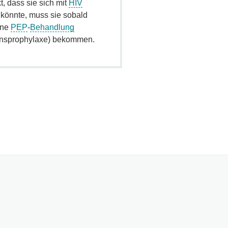
t, dass sie sich mit
HIV
n könnte, muss sie sobald
ine
PEP
-
Behandlung
onsprophylaxe) bekommen.