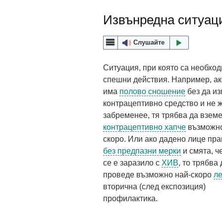
Извънредна ситуац
Слушайте
Ситуация, при която са необхо
спешни действия. Например, ак
има
полово сношение
без да из
контрацептивно средство и не 
забременее, тя трябва да взем
контрацептивно хапче
възможно
скоро. Или ако дадено лице пр
без предпазни мерки
и смята, ч
се е заразило с
ХИВ
, то трябва 
проведе възможно най-скоро
л
вторична (след експозиция)
профилактика.