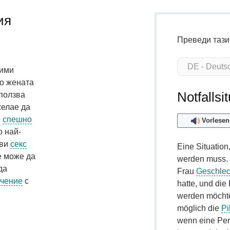
ия
Преведи тази
дими
о жената
Notfallsi
ползва
желае да
е
спешно
Vorlesen
 най-
ави
секс
Eine Situation,
е може да
werden muss. 
да
Frau
Geschlec
ечение
с
hatte, und die
werden möchte
möglich die
Pi
wenn eine Pe