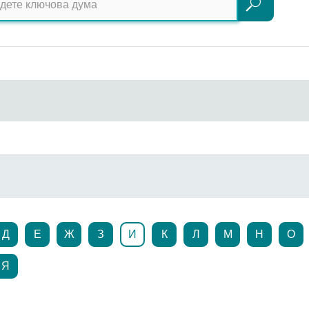
Търсене
Д
Е
Ж
З
И
К
Л
М
Н
О
Я