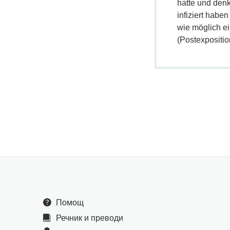
hatte und denk
infiziert habe
wie möglich e
(Postexpositi
Помощ
Речник и преводи