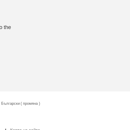
o the
Български
( промяна )