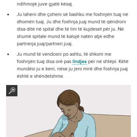
ndihmojë juve gjatë kësaj.
Ju laheni dhe çoheni së bashku me foshnjën tuaj në
dhomën tuaj. Ju dhe foshnja juaj mund të qëndroni
disa ditë në spital dhe të lini të kujdeset për ju. Në
shumë spitale mund të kalojë natën atje edhe
partnerja juaj/partneri juaj.
Ju mund të vendosni po ashtu, të shkoni me
foshnjën tuaj disa orë pas
lindjes
për në shtëpi. Këtë
mundësi ju e keni, nëse ju jeni mirë dhe foshnja juaj
është e shëndetshme.