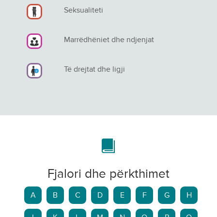
Seksualiteti
Marrëdhëniet dhe ndjenjat
Të drejtat dhe ligji
Fjalori dhe përkthimet
A
B
C
D
E
F
G
H