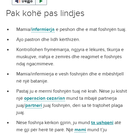
Dëgjo
Pak kohë pas lindjes
Mamia/
infermierja
e peshon dhe e mat foshnjën tuaj.
Ajo pastron dhe lidh kërthizën.
Kontrollohen frymëmarrja, ngjyra e lëkurës, tkurrja e
muskujve, rrahja e zemrës dhe reagimet e foshnjës
ndaj ngacmimeve.
Mamia/infermierja e vesh foshnjën dhe e mbështjell
në një batanije.
Pastaj ju e merrni foshnjën tuaj në krah. Nëse ju kishit
një
operacion cezarian
mund ta mbajë partnerja
juaj/
partneri
juaj foshnjën, deri sa të trajtohet plaga
juaj.
Nëse foshnja kërkon gjirin, ju mund
ta ushqeni
atë
me gji për herë të parë. Një
mami
mund t’ju