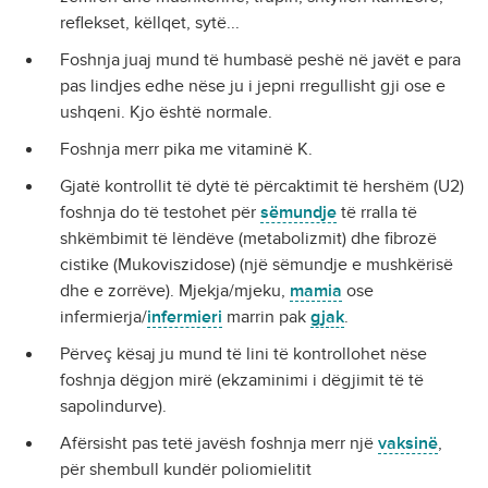
reflekset, këllqet, sytë...
Foshnja juaj mund të humbasë peshë në javët e para
pas lindjes edhe nëse ju i jepni rregullisht gji ose e
ushqeni. Kjo është normale.
Foshnja merr pika me vitaminë K.
Gjatë kontrollit të dytë të përcaktimit të hershëm (U2)
foshnja do të testohet për
sëmundje
të rralla të
shkëmbimit të lëndëve (metabolizmit) dhe fibrozë
cistike (Mukoviszidose) (një sëmundje e mushkërisë
dhe e zorrëve). Mjekja/mjeku,
mamia
ose
infermierja/
infermieri
marrin pak
gjak
.
Përveç kësaj ju mund të lini të kontrollohet nëse
foshnja dëgjon mirë (ekzaminimi i dëgjimit të të
sapolindurve).
Afërsisht pas tetë javësh foshnja merr një
vaksinë
,
për shembull kundër poliomielitit