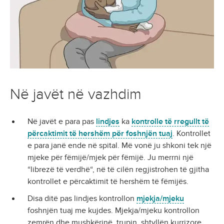
Në javët në vazhdim
Në javët e para pas
lindjes
ka
kontrolle të rregullt të
përcaktimit të hershëm për foshnjën tuaj
. Kontrollet
e para janë ende në spital. Më vonë ju shkoni tek një
mjeke për fëmijë/mjek për fëmijë. Ju merrni një
“librezë të verdhë“, në të cilën regjistrohen të gjitha
kontrollet e përcaktimit të hershëm të fëmijës.
Disa ditë pas lindjes kontrollon
mjekja/mjeku
foshnjën tuaj me kujdes. Mjekja/mjeku kontrollon
zemrën dhe mushkërinë, trupin, shtyllën kurrizore,