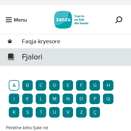
Kalo tek përmbajtja kryesore
Menu
Faqja kryesore
Fjalori
A
B
C
D
E
F
G
H
I
K
L
M
N
O
P
Q
R
S
T
U
V
Z
Ç
Përkthe këto fjalë në