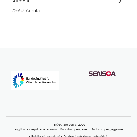
Aureola
Areola
English
BIÖG / Sensoa © 2026
Të gjitha të drejtat të rezervuara
Raportoni pengesën
Mohimi i përgjegjësisë
Politika për cookie-të
Deklaratë për aksesueshmërinë