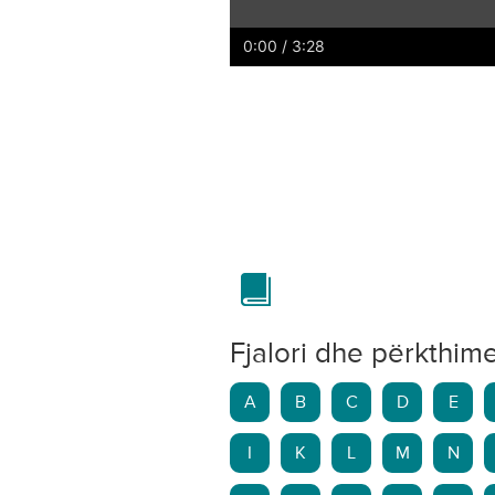
Play
Restart
Rewind
Forward
0:00
/ 3:28
Fjalori dhe përkthim
A
B
C
D
E
I
K
L
M
N