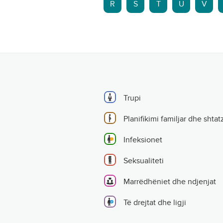
R
S
T
U
V
Trupi
Planifikimi familjar dhe shtat
Infeksionet
Seksualiteti
Marrëdhëniet dhe ndjenjat
Të drejtat dhe ligji