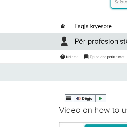
Faqja kryesore
Për profesionist
Ndihma
Fjalori dhe përkthimet
Dëgjo
Video on how to u