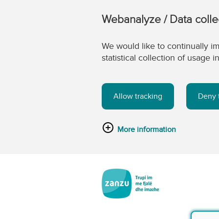
Webanalyze / Data colle
We would like to continually im
statistical collection of usage
Allow tracking
Deny 
More information
Kalo tek përmbajtja kryesore