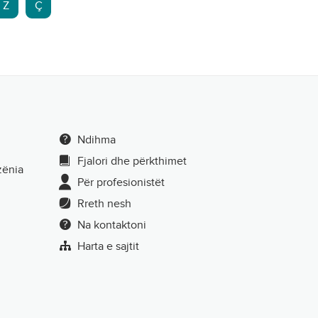
Z
Ç
Ndihma
Fjalori dhe përkthimet
zënia
Për profesionistët
Rreth nesh
Na kontaktoni
Harta e sajtit