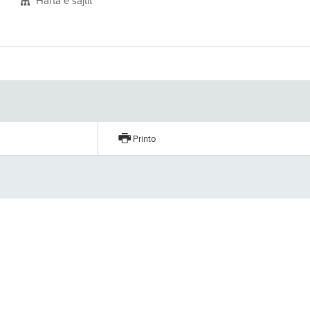
Harta e sajtit
Printo