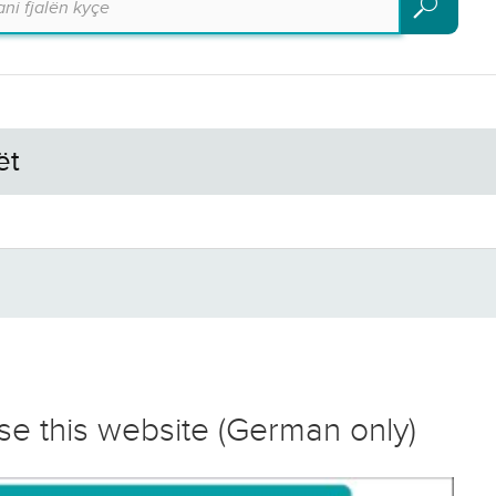
Kërko
ët
se this website (German only)