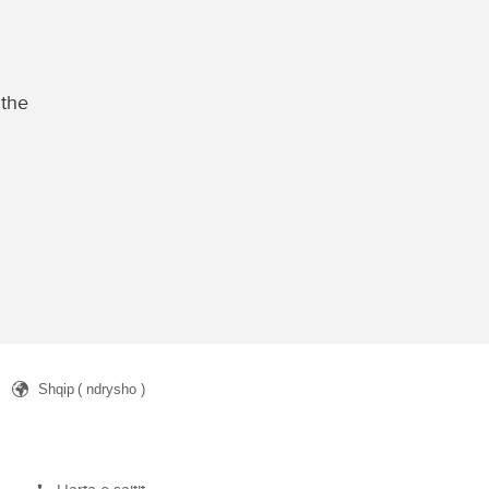
 the
Shqip
( ndrysho )