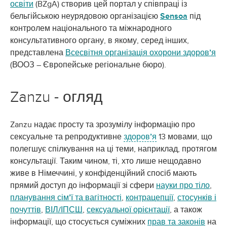
освіти
(BZgA) створив цей портал у співпраці із
бельгійською неурядовою організацією
Sensoa
під
контролем національного та міжнародного
консультативного органу, в якому, серед інших,
представлена
Всесвітня організація охорони здоров’я
(ВООЗ – Європейське регіональне бюро).
Zanzu - огляд
Zanzu надає просту та зрозумілу інформацію про
сексуальне та репродуктивне
здоров’я
13 мовами, що
полегшує спілкування на ці теми, наприклад, протягом
консультації. Таким чином, ті, хто лише нещодавно
живе в Німеччині, у конфіденційний спосіб мають
прямий доступ до інформації зі сфери
науки про тіло
,
планування сім’ї та вагітності
,
контрацепції
,
стосунків і
почуттів
,
ВІЛ/ІПСШ
,
сексуальної орієнтації
, а також
інформації, що стосується суміжних
прав та законів
на