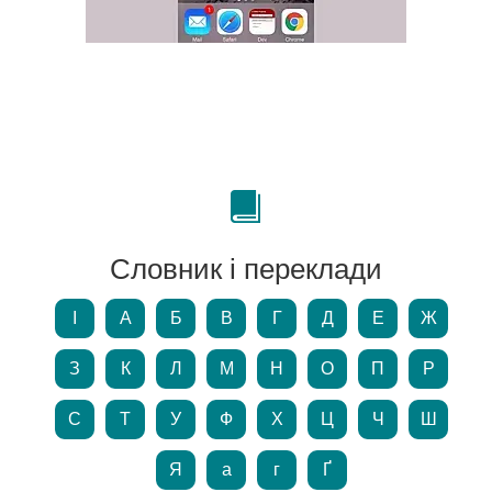
Словник і переклади
І
А
Б
В
Г
Д
Е
Ж
З
К
Л
М
Н
О
П
Р
С
Т
У
Ф
Х
Ц
Ч
Ш
Я
а
г
Ґ