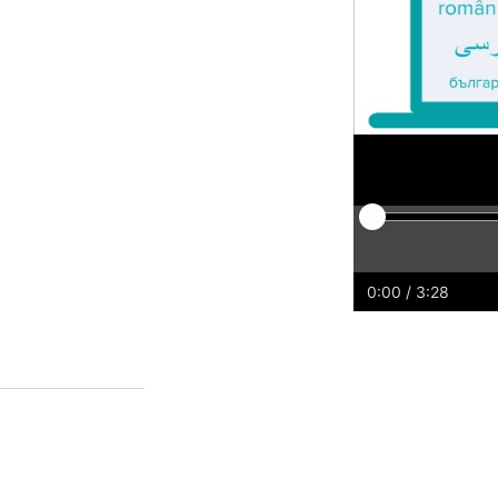
Play
Restart
Rewind
For
0:00
/ 3:28