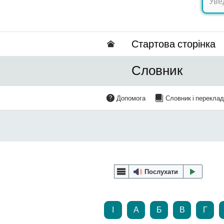
Стартова сторінка
Словник
Допомога
Словник і перекла
Послухати
І
А
Б
В
Г