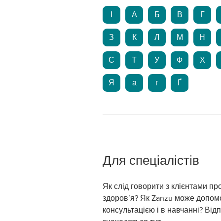
І
А
Б
В
Г
З
К
Л
М
Н
С
Т
У
Ф
Х
Я
а
г
Ґ
Для спеціалістів
Як слід говорити з клієнтами пр
здоров’я? Як Zanzu може допомо
консультацією і в навчанні? Відп