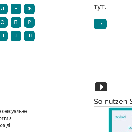
тут.
Д
Е
Ж
О
П
Р
Ц
Ч
Ш
So nutzen 
о сексуальне
гти з
овіді