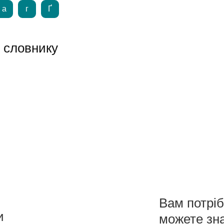
а
г
Ґ
у словнику
Вам потрі
и
можете зн