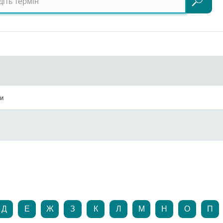
Пошук
ди
Д
Е
Ж
З
К
Л
М
Н
О
П