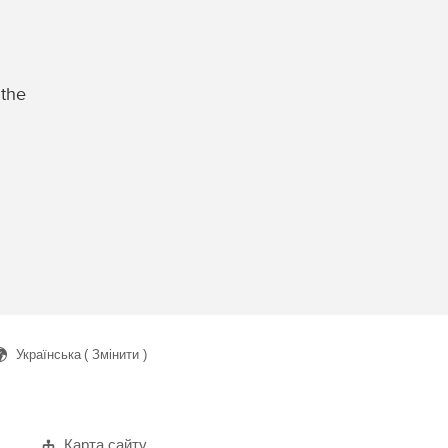
 the
Українська
( Змінити )
ук
Карта сайту