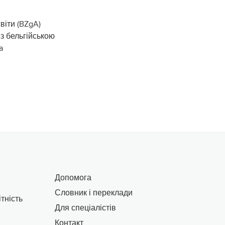
віти (BZgA)
із бельгійською
a
Допомога
Словник і переклади
тність
Для спеціалістів
Контакт