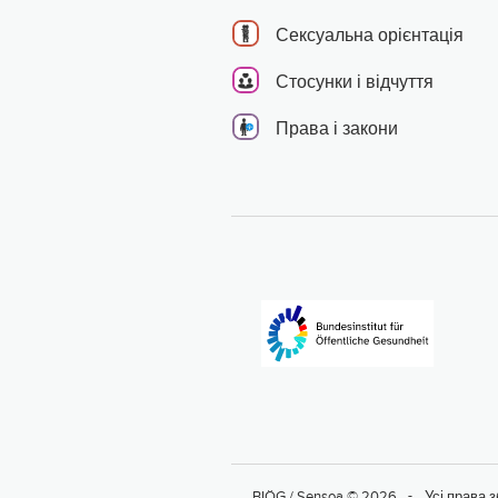
Сексуальна орієнтація
Стосунки і відчуття
Права і закони
BIÖG / Sensoa © 2026
Усі права 