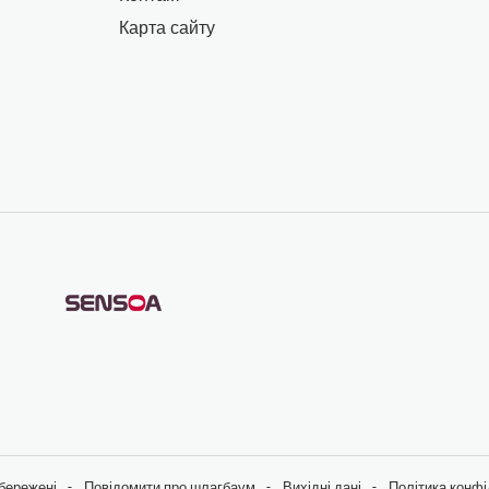
Карта сайту
збережені
Повідомити про шлагбаум
Вихідні дані
Політика конфі