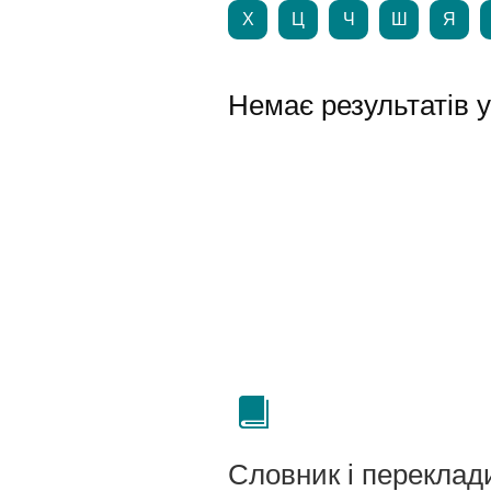
Х
Ц
Ч
Ш
Я
Немає результатів 
Словник і переклад