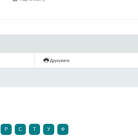
Друкувати
Р
С
Т
У
Ф