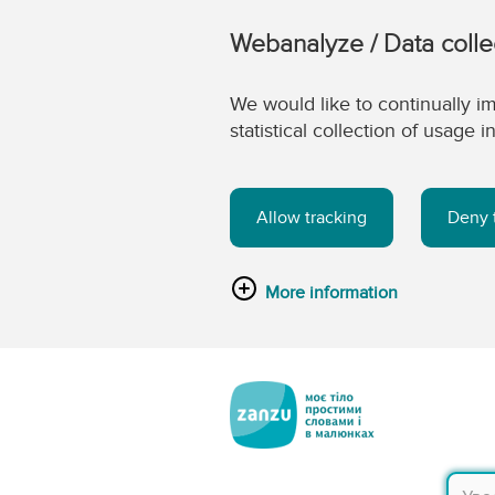
Webanalyze / Data colle
We would like to continually im
statistical collection of usage
Allow tracking
Deny 
More information
Перейти до головного вмісту