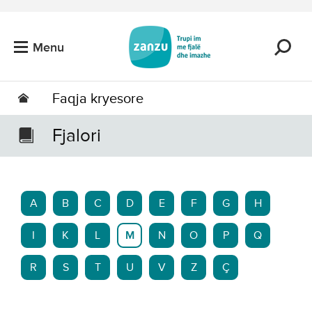
Kalo tek përmbajtja kryesore
Menu
Faqja kryesore
Fjalori
A
B
C
D
E
F
G
H
I
K
L
M
N
O
P
Q
R
S
T
U
V
Z
Ç