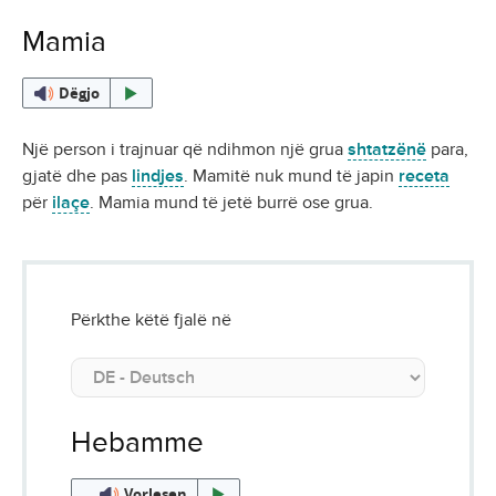
Mamia
Dëgjo
Një person i trajnuar që ndihmon një grua
shtatzënë
para,
gjatë dhe pas
lindjes
. Mamitë nuk mund të japin
receta
për
ilaçe
. Mamia mund të jetë burrë ose grua.
Përkthe këtë fjalë në
Hebamme
Vorlesen