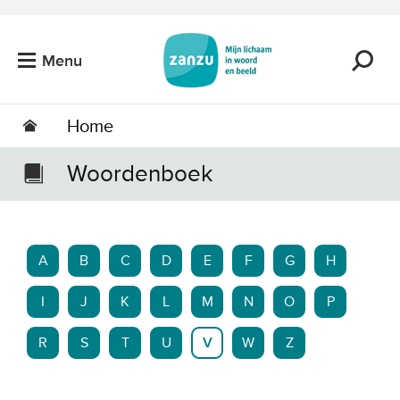
Ga naar de hoofdinhoud
Menu
Home
Woordenboek
A
B
C
D
E
F
G
H
I
J
K
L
M
N
O
P
R
S
T
U
V
W
Z