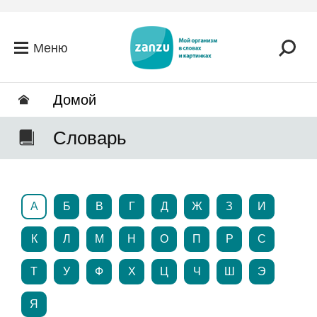
Перейти к основному содержанию
Меню
Домой
Словарь
А
Б
В
Г
Д
Ж
З
И
К
Л
М
Н
О
П
Р
С
Т
У
Ф
Х
Ц
Ч
Ш
Э
Я