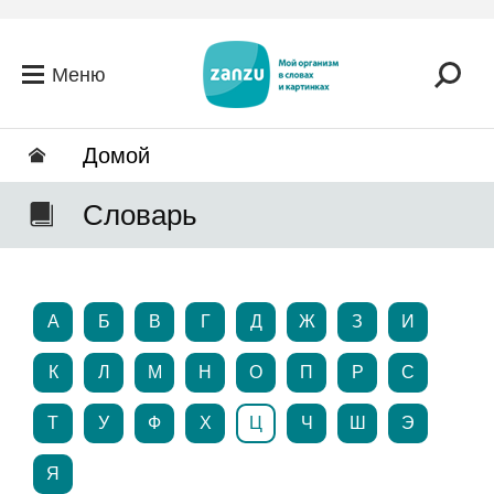
Перейти к основному содержанию
Меню
Домой
Словарь
А
Б
В
Г
Д
Ж
З
И
К
Л
М
Н
О
П
Р
С
Т
У
Ф
Х
Ц
Ч
Ш
Э
Я