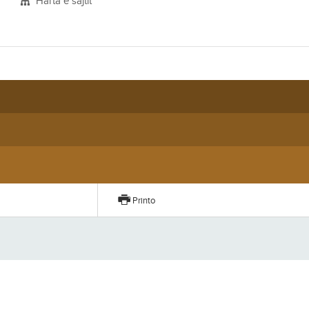
Harta e sajtit
Printo