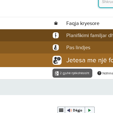
Faqja kryesore
Planifikimi familjar 
Pas lindjes
Jetesa me një f
2 gjuhë njëkohësisht
Ndihm
Dëgjo