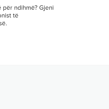
ë për ndihmë? Gjeni
onist të
së.