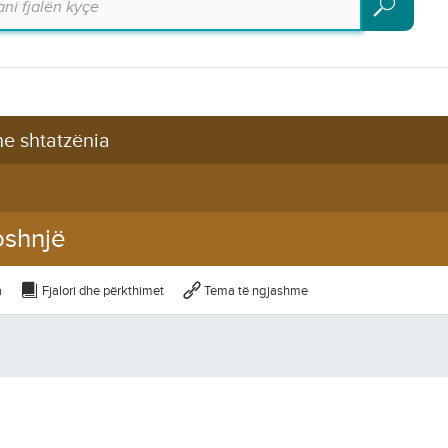
Kërko
dhe shtatzënia
oshnjë
a
Fjalori dhe përkthimet
Tema të ngjashme