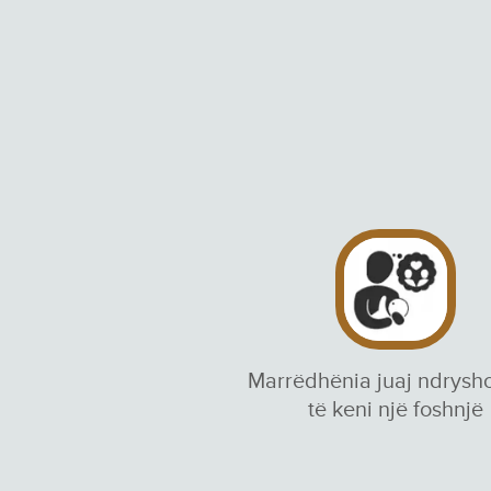
Marrëdhënia juaj ndrysh
të keni një foshnjë