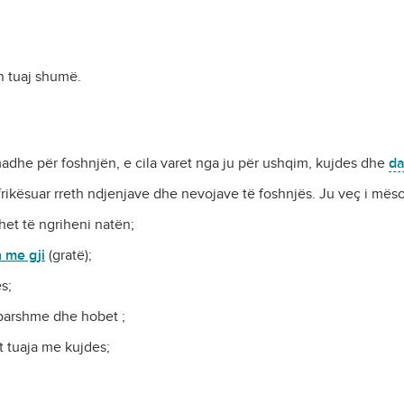
n tuaj shumë.
madhe për foshnjën, e cila varet nga ju për ushqim, kujdes dhe
da
frikësuar rreth ndjenjave dhe nevojave të foshnjës. Ju veç i mës
het të ngriheni natën;
 me gji
(gratë);
s;
parshme dhe hobet ;
et tuaja me kujdes;