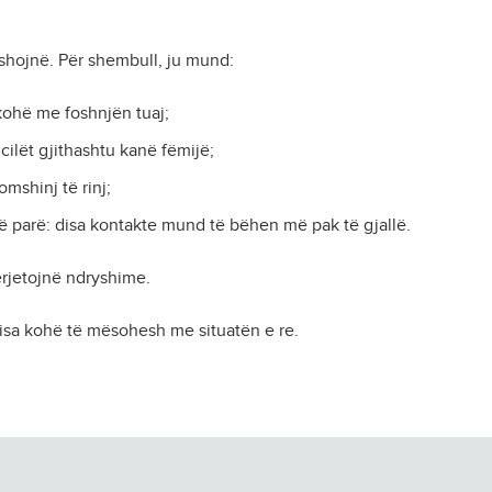
yshojnë. Për shembull, ju mund:
kohë me foshnjën tuaj;
 cilët gjithashtu kanë fëmijë;
mshinj të rinj;
ë parë: disa kontakte mund të bëhen më pak të gjallë.
ërjetojnë ndryshime.
isa kohë të mësohesh me situatën e re.