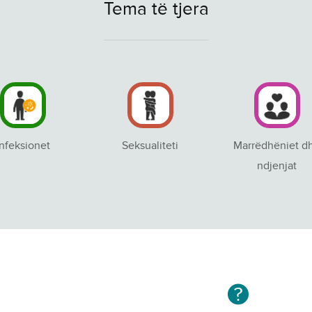
Tema të tjera
Infeksionet
Seksualiteti
Marrëdhëniet d
ndjenjat