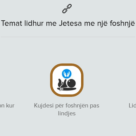
Temat lidhur me Jetesa me një foshnjë
on kur
Kujdesi për foshnjën pas
Li
lindjes