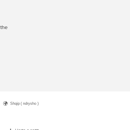
 the
Shqip
( ndrysho )