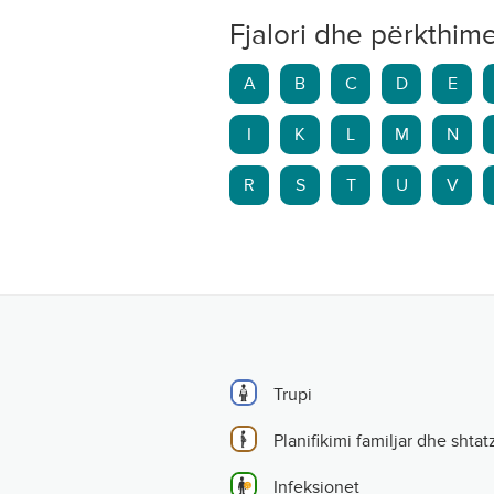
Fjalori dhe përkthim
A
B
C
D
E
I
K
L
M
N
R
S
T
U
V
Trupi
Planifikimi familjar dhe shtat
Infeksionet