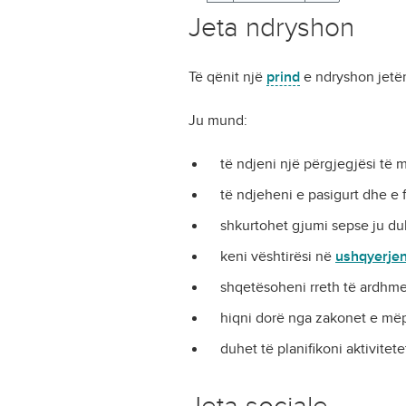
Jeta ndryshon
Të qënit një
prind
e ndryshon jetë
Ju mund:
të ndjeni një përgjegjësi të 
të ndjeheni e pasigurt dhe e 
shkurtohet gjumi sepse ju du
keni vështirësi në
ushqyerjen
shqetësoheni rreth të ardhme
hiqni dorë nga zakonet e më
duhet të planifikoni aktivitet