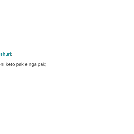
shuri
;
oni këto pak e nga pak;