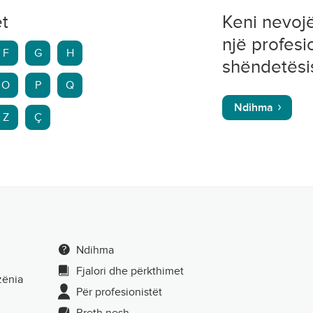
et
Keni nevoj
një profesi
F
G
H
shëndetësi
O
P
Q
Ndihma
Z
Ç
Ndihma
Fjalori dhe përkthimet
zënia
Për profesionistët
Rreth nesh