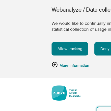
Webanalyze / Data colle
We would like to continually im
statistical collection of usage
Allow tracking
Deny 
More information
Kalo tek përmbajtja kryesore