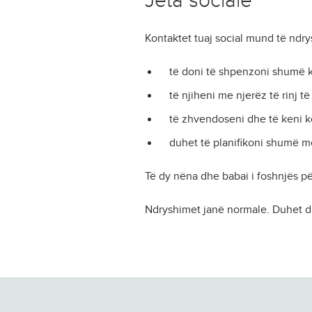
Jeta sociale
Kontaktet tuaj social mund të ndr
të doni të shpenzoni shumë 
të njiheni me njerëz të rinj të
të zhvendoseni dhe të keni ko
duhet të planifikoni shumë m
Të dy nëna dhe babai i foshnjës p
Ndryshimet janë normale. Duhet d