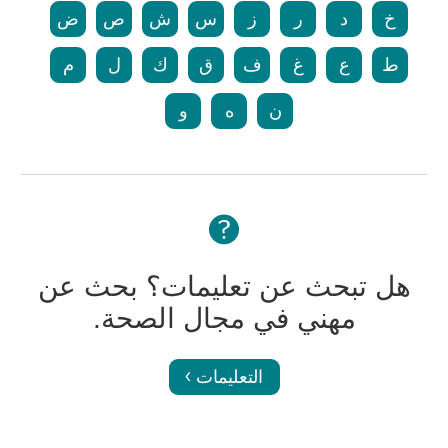
خ
د
ر
ز
س
ش
ص
ض
ط
ع
غ
ف
ق
ك
ل
م
ن
ه
و
هل تبحث عن تعليمات؟ بحث عن
مهني في مجال الصحة.
التعليمات