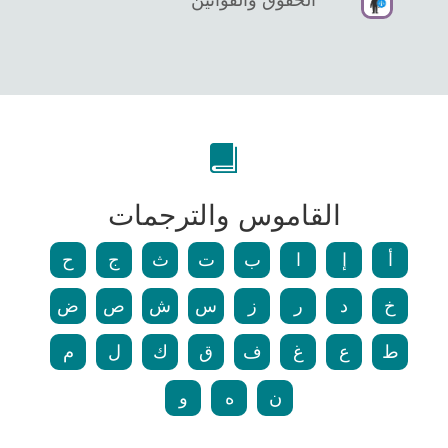
القاموس والترجمات
أ
إ
ا
ب
ت
ث
ج
ح
خ
د
ر
ز
س
ش
ص
ض
ط
ع
غ
ف
ق
ك
ل
م
ن
ه
و