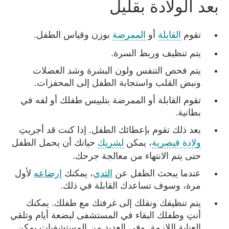
بعد الولادة بقليل
تقوم
القابلة
أو
الممرضة
بوزن وقياس الطفل.
يتم تنظيف وربط السرة.
يتم فحص التنفس ولون البشرة وشد العضلات
ونبض القلب واستجابة الطفل إلى المحفزات.
تقوم القابلة أو الممرضة بتلبيس طفلك أو لفه في
بطانية.
بعد ذلك تقوم بإعطائك الطفل. إذا كنت قد أجريتِ
ولادة قيصرية
، يمكن
لشريك
حياتك أن يحمل الطفل
حتى يتم الانتهاء من معالجة جرحك.
عندما يبحث الطفل عن
الثدي
، يمكنك
إرضاعه
لأول
مرة، وسوف تساعدك القابلة في ذلك.
يتم تنظيفك ونقلك إلى غرفتك مع طفلك. یمكنك
أنتِ وطفلك البقاء في المستشفی لبضعة أیام وتلقي
العناية اللازمة. وفي العديد من المستشفيات يمكن