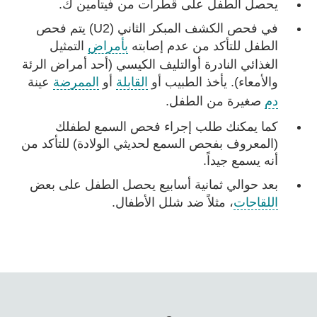
يحصل الطفل على قطرات من فيتامين ك.
في فحص الكشف المبكر الثاني (U2) يتم فحص
الطفل للتأكد من عدم إصابته
بأمراض
التمثيل
الغذائي النادرة أوالتليف الكيسي (أحد أمراض الرئة
والأمعاء). يأخذ الطبيب أو
القابلة
أو
الممرضة
عينة
دم
صغيرة من الطفل.
كما يمكنك طلب إجراء فحص السمع لطفلك
(المعروف بفحص السمع لحديثي الولادة) للتأكد من
أنه يسمع جيداً.
بعد حوالي ثمانية أسابيع يحصل الطفل على بعض
اللقاحات
، مثلاً ضد شلل الأطفال.