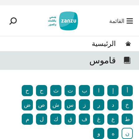
تخطي إلى المحتوى الرئيسي
القائمة
الرئيسية
قاموس
أ
إ
ا
ب
ت
ث
ج
ح
خ
د
ر
ز
س
ش
ص
ض
ط
ع
غ
ف
ق
ك
ل
م
ن
ه
و