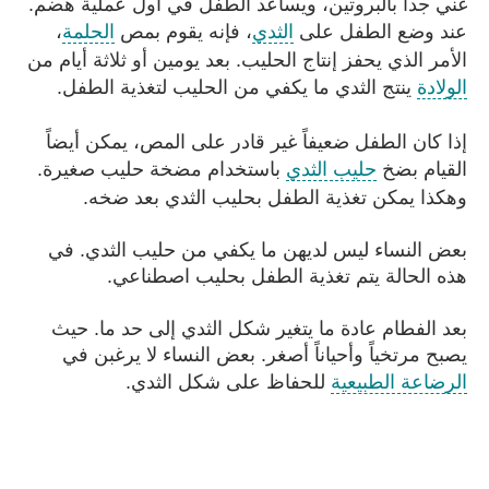
غني جداً بالبروتين، ويساعد الطفل في أول عملية هضم.
عند وضع الطفل على
الثدي
، فإنه يقوم بمص
الحلمة
،
الأمر الذي يحفز إنتاج الحليب. بعد يومين أو ثلاثة أيام من
الولادة
ينتج الثدي ما يكفي من الحليب لتغذية الطفل.
إذا كان الطفل ضعيفاً غير قادر على المص، يمكن أيضاً
القيام بضخ
حليب الثدي
باستخدام مضخة حليب صغيرة.
وهكذا يمكن تغذية الطفل بحليب الثدي بعد ضخه.
بعض النساء ليس لديهن ما يكفي من حليب الثدي. في
هذه الحالة يتم تغذية الطفل بحليب اصطناعي.
بعد الفطام عادة ما يتغير شكل الثدي إلى حد ما. حيث
يصبح مرتخياً وأحياناً أصغر. بعض النساء لا يرغبن في
الرضاعة الطبيعية
للحفاظ على شكل الثدي.