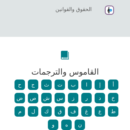
الحقوق والقوانين
القاموس والترجمات
أ
إ
ا
ب
ت
ث
ج
ح
خ
د
ر
ز
س
ش
ص
ض
ط
ع
غ
ف
ق
ك
ل
م
ن
ه
و