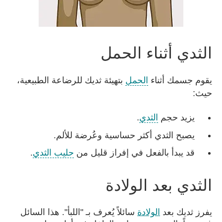
الثدي أثناء الحمل
يقوم جسمك أثناء
الحمل
بتهيئة ثديك للرضاعة الطبيعية،
حيث:
يزيد حجم
الثدي
.
يصبح الثدي أكثر حساسية وعُرضة للألم.
قد يبدأ بالفعل في إفراز قليل من
حليب الثدي
.
الثدي بعد الولادة
يفرز ثديك بعد
الولادة
سائلاً يُعرف بـ "اللبأ". هذا السائل