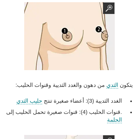
يتكون
الثدي
من دهون والغدد الثديية وقنوات الحليب:
الغدد الثديية (3): أعضاء صغيرة تنتج
حليب الثدي
.قنوات الحليب (4): قنوات صغيرة تحمل الحليب إلى
الحلمة