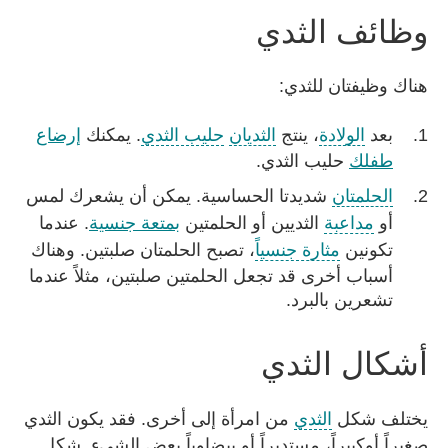
وظائف الثدي
هناك وظيفتان للثدي:
بعد
الولادة
، ينتج
الثديان
حليب الثدي
. يمكنك
إرضاع
طفلك
حليب الثدي.
الحلمتان
شديدتا الحساسية. يمكن أن يشعرك لمس
أو
مداعبة
الثديين أو الحلمتين
بمتعة جنسية
. عندما
تكونين
مثارة جنسياً
، تصبح الحلمتان صلبتين. وهناك
أسباب أخرى قد تجعل الحلمتين صلبتين، مثلاً عندما
تشعرين بالبرد.
أشكال الثدي
يختلف شكل
الثدي
من امرأة إلى أخرى. فقد يكون الثدي
صغيراً أوكبيراً، مستديراً أو بيضاوياً بعض الشىء. شكل