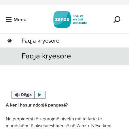
Kalo tek përmbajtja kryesore
Menu
Faqja kryesore
Faqja kryesore
Dëgjo
A keni hasur ndonjë pengesë?
Ne përpiqemi të sigurojmë nivelin më të lartë të
mundshëm të aksesueshmërisë në Zanzu. Nëse keni