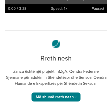
Play
Restart
Rewind
Forward
Hide
Faster
Slower
Preferences
Enter
Volu
captions
full
0:00
/ 3:28
Speed: 1x
Paused
screen
Rreth nesh
Zanzu është një projekt i BZgA, Qendra Federale
Gjermane për Edukimin Shëndetësor dhe Sensoa, Qendra
Flamande e Ekspertizës për Shëndetin Seksual.
Më shumë rreth nesh