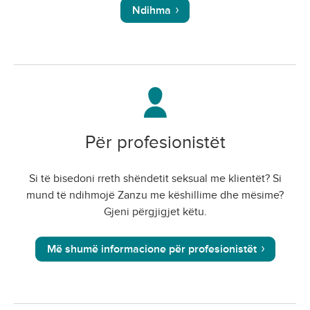
Ndihma
Për profesionistët
Si të bisedoni rreth shëndetit seksual me klientët? Si
mund të ndihmojë Zanzu me këshillime dhe mësime?
Gjeni përgjigjet këtu.
Më shumë informacione për profesionistët