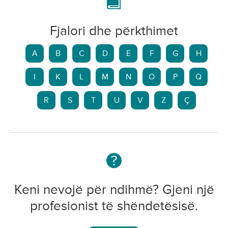
Fjalori dhe përkthimet
A
B
C
D
E
F
G
H
I
K
L
M
N
O
P
Q
R
S
T
U
V
Z
Ç
Keni nevojë për ndihmë? Gjeni një
profesionist të shëndetësisë.