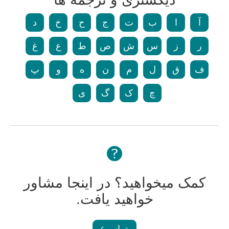
آ
ا
ب
ت
ج
ح
خ
د
ر
ز
س
ش
ص
ط
ع
غ
ف
ق
ل
م
ن
ه
و
پ
چ
ک
گ
ی
کمک میخواهید؟ در اینجا مشاور
خواهید یافت.