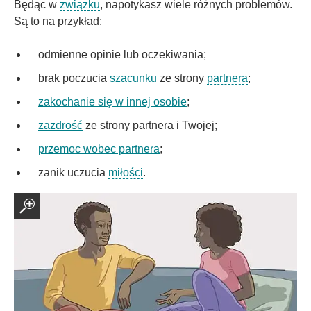
Będąc w
związku
, napotykasz wiele różnych problemów.
Są to na przykład:
odmienne opinie lub oczekiwania;
brak poczucia
szacunku
ze strony
partnera
;
zakochanie się w innej osobie
;
zazdrość
ze strony partnera i Twojej;
przemoc wobec partnera
;
zanik uczucia
miłości
.