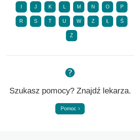
I
J
K
L
M
N
O
P
R
S
T
U
W
Z
Ł
Ś
Ż
Szukasz pomocy? Znajdź lekarza.
Pomoc