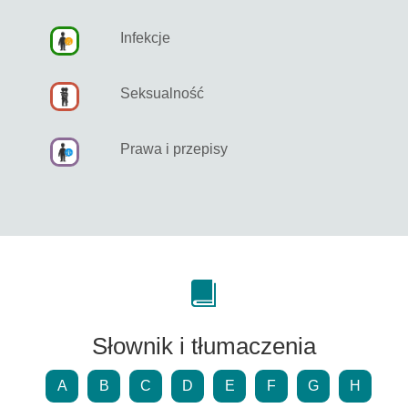
Infekcje
Seksualność
Prawa i przepisy
Słownik i tłumaczenia
A
B
C
D
E
F
G
H