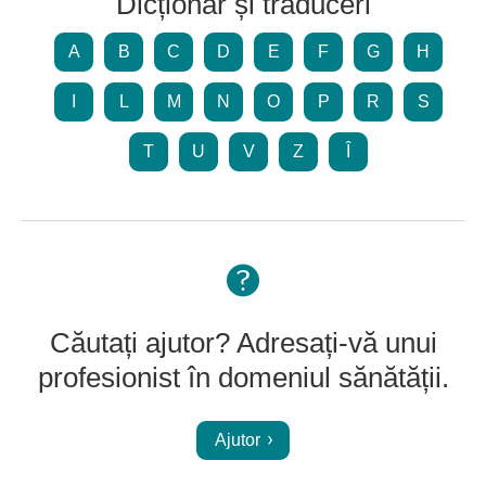
Dicționar și traduceri
A
B
C
D
E
F
G
H
I
L
M
N
O
P
R
S
T
U
V
Z
Î
Căutați ajutor? Adresați-vă unui
profesionist în domeniul sănătății.
Ajutor