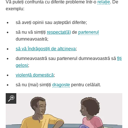
Vă puteți confrunta cu diferite probleme într-o
relație
. De
exemplu:
să aveți opinii sau așteptări diferite;
să nu vă simțiți
respectat(ă)
de
partenerul
dumneavoastră;
să vă îndrăgostiți de altcineva
;
dumneavoastră sau partenerul dumneavoastră să
fiți
geloși
;
violență domestică
;
să nu (mai) simțiți
dragoste
pentru celălalt.