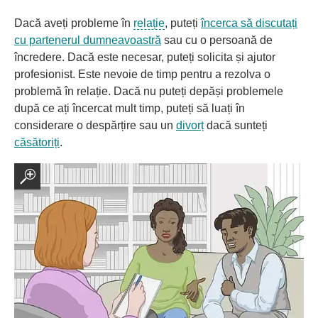
Dacă aveți probleme în
relație
, puteți
încerca să discutați
cu partenerul dumneavoastră
sau cu o persoană de
încredere. Dacă este necesar, puteți solicita și ajutor
profesionist. Este nevoie de timp pentru a rezolva o
problemă în relație. Dacă nu puteți depăși problemele
după ce ați încercat mult timp, puteți să luați în
considerare o despărțire sau un
divorț
dacă sunteți
căsătoriți
.