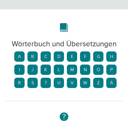
Wörterbuch und Übersetzungen
A
B
C
D
E
F
G
H
I
J
K
L
M
N
O
P
R
S
T
U
V
W
Z
Ä