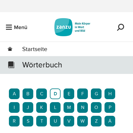
Zum Hauptinhalt springen
Menü
Startseite
Wörterbuch
A
B
C
D
E
F
G
H
I
J
K
L
M
N
O
P
R
S
T
U
V
W
Z
Ä