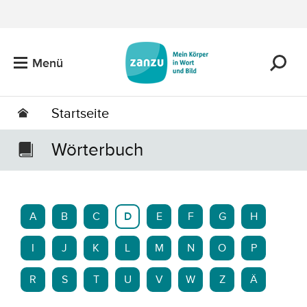
Zum Hauptinhalt springen
Menü
Startseite
Wörterbuch
A
B
C
D
E
F
G
H
I
J
K
L
M
N
O
P
R
S
T
U
V
W
Z
Ä