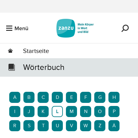
Zum Hauptinhalt springen
Menü
Startseite
Wörterbuch
A
B
C
D
E
F
G
H
I
J
K
L
M
N
O
P
R
S
T
U
V
W
Z
Ä