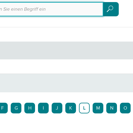
Suchen
Suchen
F
G
H
I
J
K
L
M
N
O