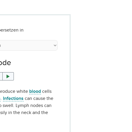
ersetzen in
ode
produce white
blood
cells
s
.
Infections
can cause the
o swell. Lymph nodes can
sily in the neck and the