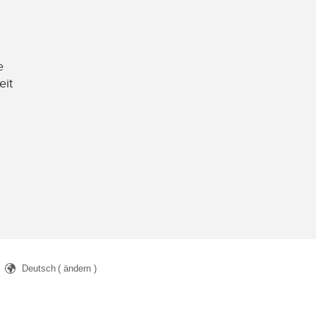
e
eit
Deutsch
( ändern )