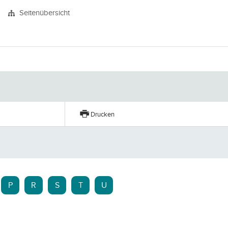
Seitenübersicht
Drucken
P
R
S
T
U