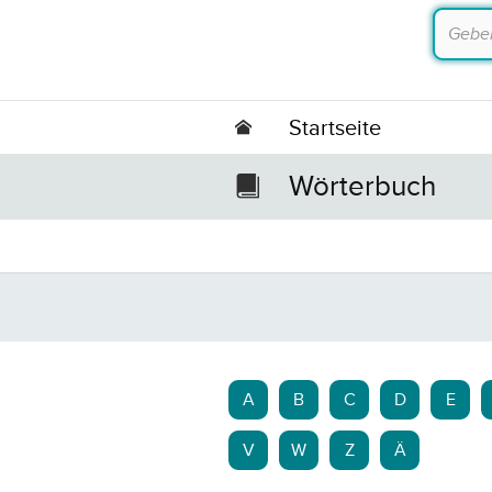
Startseite
Wörterbuch
A
B
C
D
E
V
W
Z
Ä