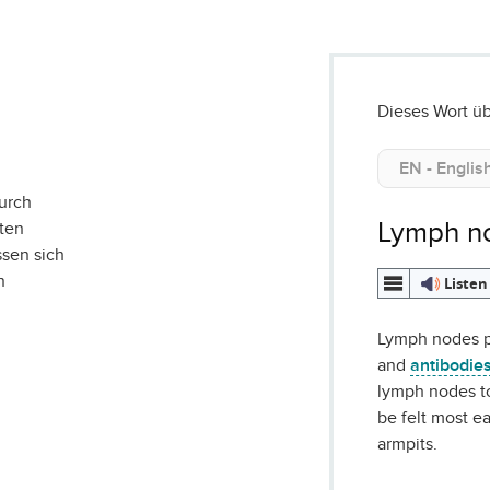
Dieses Wort üb
Durch
Lymph n
ten
sen sich
n
Listen
Lymph nodes 
and
antibodie
lymph nodes t
be felt most ea
armpits.