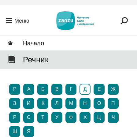
Премини към основното съдържание
Меню
Hачало
Речник
P
А
Б
В
Г
Д
Е
Ж
З
И
К
Л
М
Н
О
П
Р
С
Т
У
Ф
Х
Ц
Ч
Ш
Я