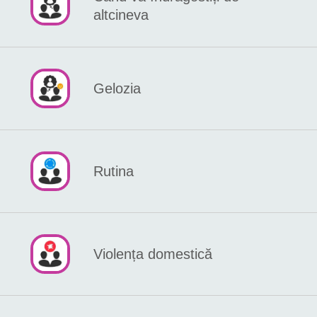
altcineva
Gelozia
Rutina
Violența domestică