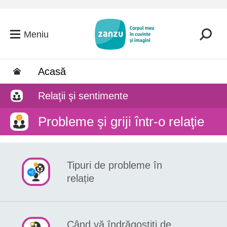
Salt la conținutul principal
Meniu
Acasă
Relaţii şi sentimente
Probleme şi griji într-o relaţie
Tipuri de probleme în
relație
Când vă îndrăgostiți de