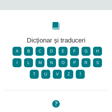
Dicționar și traduceri
A
B
C
D
E
F
G
H
I
L
M
N
O
P
R
S
T
U
V
Z
Î