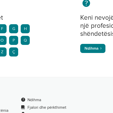
et
Keni nevoj
një profesi
F
G
H
shëndetësi
O
P
Q
Ndihma
Z
Ç
Ndihma
Fjalori dhe përkthimet
zënia