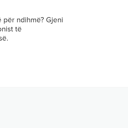
ë për ndihmë? Gjeni
onist të
së.