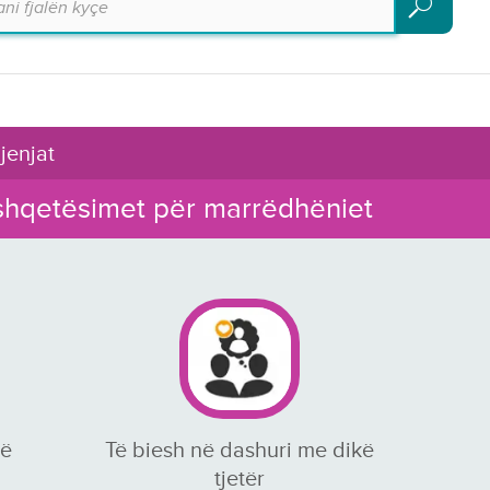
Kërko
jenjat
shqetësimet për marrëdhëniet
të
Të biesh në dashuri me dikë
tjetër