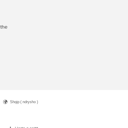
 the
Shqip
( ndrysho )