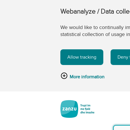
Webanalyze / Data colle
We would like to continually im
statistical collection of usage
Allow tracking
Deny 
More information
Kalo tek përmbajtja kryesore