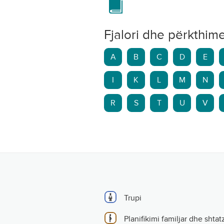
Fjalori dhe përkthim
A
B
C
D
E
I
K
L
M
N
R
S
T
U
V
Trupi
Planifikimi familjar dhe shtat