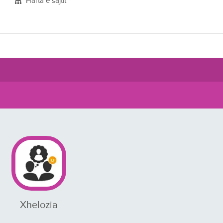
Harta e sajtit
Xhelozia