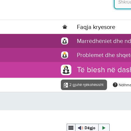
Faqja kryesore
Marrëdhëniet dhe nd
Problemet dhe shqet
Të biesh në dash
2 gjuhë njëkohësisht
Ndihm
Dëgjo