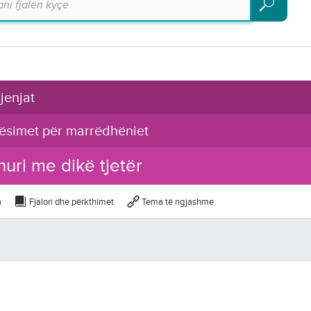
Kërko
jenjat
ësimet për marrëdhëniet
uri me dikë tjetër
a
Fjalori dhe përkthimet
Tema të ngjashme