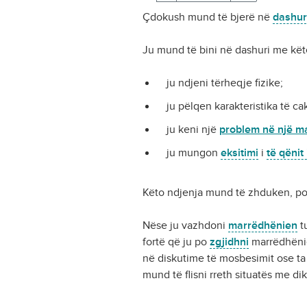
Çdokush mund të bjerë në
dashur
Ju mund të bini në dashuri me kët
ju ndjeni tërheqje fizike;
ju pëlqen karakteristika të cak
ju keni një
problem në një m
ju mungon
eksitimi
i
të qënit
Këto ndjenja mund të zhduken, por
Nëse ju vazhdoni
marrëdhënien
tu
fortë që ju po
zgjidhni
marrëdhënien
në diskutime të mosbesimit ose ta
mund të flisni rreth situatës me di