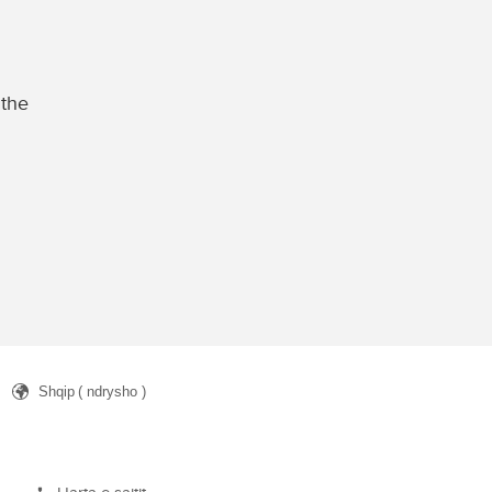
 the
Shqip
( ndrysho )