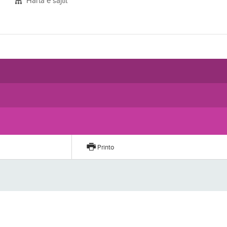
Harta e sajtit
Printo