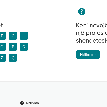
et
Keni nevoj
një profesi
F
G
H
shëndetësi
O
P
Q
Ndihma
Z
Ç
Ndihma