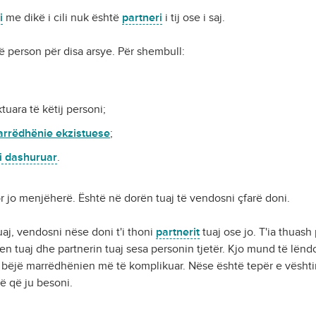
i
me dikë i cili nuk është
partneri
i tij ose i saj.
ë person për disa arsye. Për shembull:
tuara të këtij personi;
arrëdhënie ekzistuese
;
 i dashuruar
.
 jo menjëherë. Është në dorën tuaj të vendosni çfarë doni.
aj, vendosni nëse doni t'i thoni
partnerit
tuaj ose jo. T'ia thuash
 tuaj dhe partnerin tuaj sesa personin tjetër. Kjo mund të lëndoj
 bëjë marrëdhënien më të komplikuar. Nëse është tepër e vështi
kë që ju besoni.