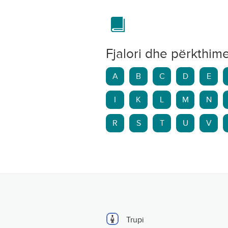
Fjalori dhe përkthim
A
B
C
D
E
I
K
L
M
N
R
S
T
U
V
Trupi