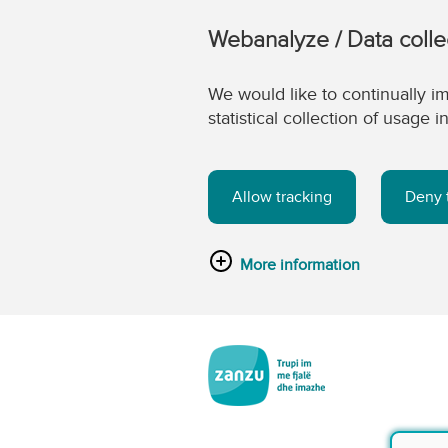
Webanalyze / Data colle
We would like to continually im
statistical collection of usage
Allow tracking
Deny 
More information
Kalo tek përmbajtja kryesore