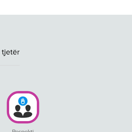
tjetër
Respekti