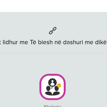
 lidhur me Të biesh në dashuri me dikë 
Xhelozia