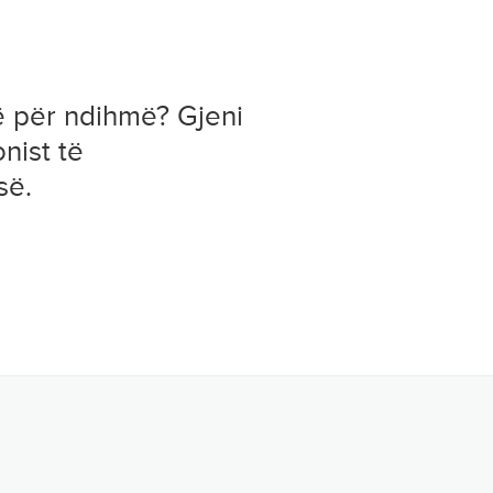
ë për ndihmë? Gjeni
onist të
së.