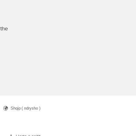
 the
Shqip
( ndrysho )