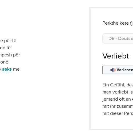
Përkthe këtë f
të për të
 do të
Verliebt
hpesh për
monë
ë
seks
me
Vorlese
Ein Gefühl, da
man verliebt i
jemand oft an
mit ihr zusam
mit dieser Pe