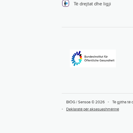
Të drejtat dhe ligji
BIÖG / Sensoa © 2026
Të gjitha të 
Deklaratë për aksesueshmërinë