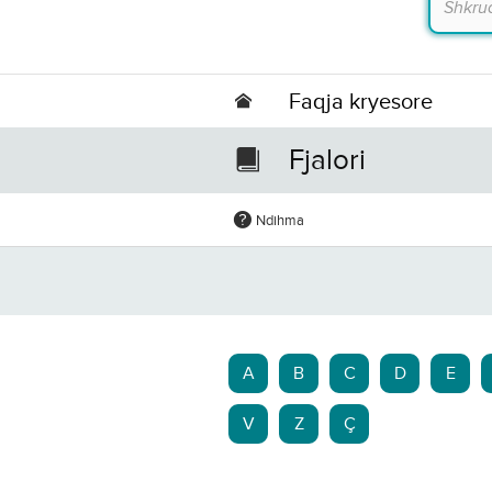
Faqja kryesore
Fjalori
Ndihma
A
B
C
D
E
V
Z
Ç