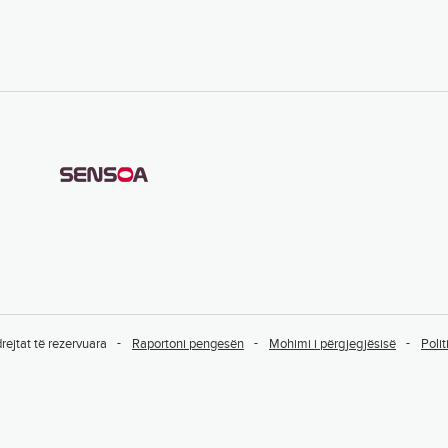
drejtat të rezervuara
Raportoni pengesën
Mohimi i përgjegjësisë
Polit