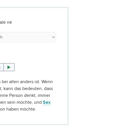
jalë në
n
s bei allen anders ist. Wenn
st, kann das bedeuten, dass
 eine Person denkt, immer
men sein möchte, und
Sex
rson haben möchte.