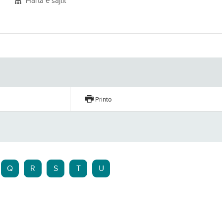
Harta e sajtit
Printo
Q
R
S
T
U