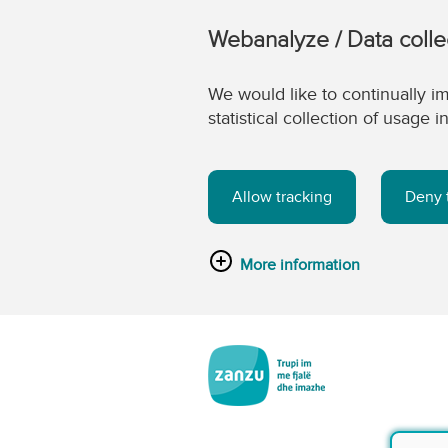
Webanalyze / Data colle
We would like to continually im
statistical collection of usage
Allow tracking
Deny 
More information
Kalo tek përmbajtja kryesore