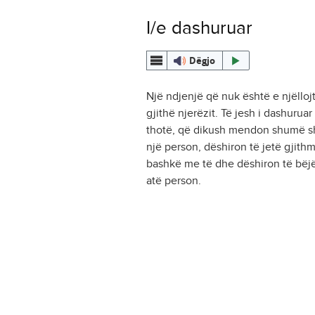
I/e dashuruar
Dëgjo
Një ndjenjë që nuk është e njëlloj
gjithë njerëzit. Të jesh i dashuruar
thotë, që dikush mendon shumë s
një person, dëshiron të jetë gjith
bashkë me të dhe dëshiron të bëj
atë person.