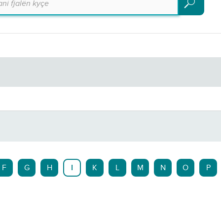
Kërko
F
G
H
I
K
L
M
N
O
P