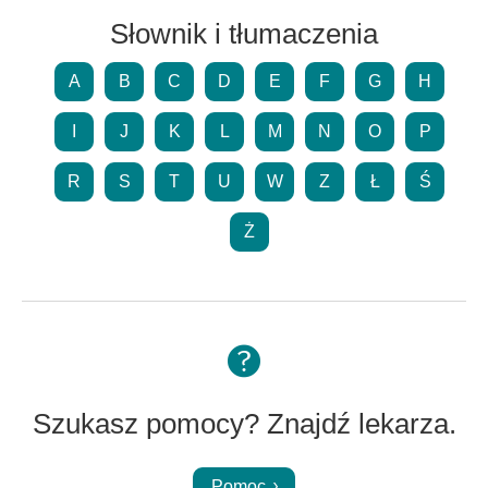
Słownik i tłumaczenia
A
B
C
D
E
F
G
H
I
J
K
L
M
N
O
P
R
S
T
U
W
Z
Ł
Ś
Ż
Szukasz pomocy? Znajdź lekarza.
Pomoc