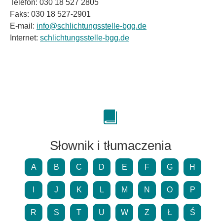
Telefon: 030 18 527 2805
Faks: 030 18 527-2901
E-mail:
info
@
schlichtungsstelle-bgg.de
Internet:
schlichtungsstelle-bgg.de
Słownik i tłumaczenia
A
B
C
D
E
F
G
H
I
J
K
L
M
N
O
P
R
S
T
U
W
Z
Ł
Ś