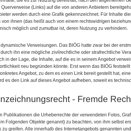
 Inhalte, die es zur Nutzung bereithält, nach den allgemeinen G
 Querverweise (Links) auf die von anderen Anbietern bereitgeha
eter werden durch eine Grafik gekennzeichnet. Für Inhalte dies
 von ihnen (das heißt auch von einem rechtswidrigen beziehungs
nisch möglich und zumutbar ist, deren Nutzung zu verhindern.
m dynamische Verweisungen. Das BIÖG hatte zwar bei der erst
 durch ihn eine mögliche zivilrechtliche oder strafrechtliche Ver
och in der Lage, die Inhalte, auf die es in seinem Angebot verwe
ortlichkeit neu begründen könnte. Erst wenn das BIÖG feststell
nkretes Angebot, zu dem es einen Link bereit gestellt hat, eine z
wird es den Link auf dieses Angebot aufheben, soweit es technis
nzeichnungsrecht - Fremde Rech
len Publikationen die Urheberrechte der verwendeten Fotos, Gr
m Folgenden Objekte genannt) zu beachten, von ihm selbst ers
ck zu greifen. Alle innerhalb des Internetangebots genannten un