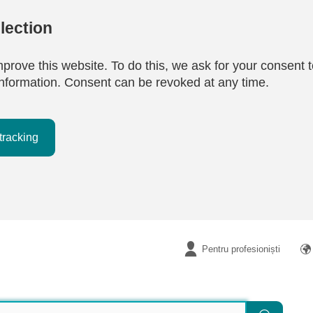
lection
mprove this website. To do this, we ask for your consent t
e information. Consent can be revoked at any time.
tracking
Pentru profesioniști
Căutare