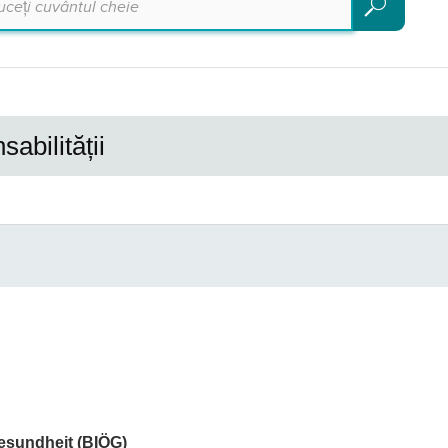
Căutare
abilității
Gesundheit (BIÖG)