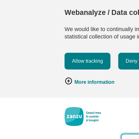
Webanalyze / Data col
We would like to continually i
statistical collection of usag
Allow tracking
Deny 
More information
Salt la conținutul principal