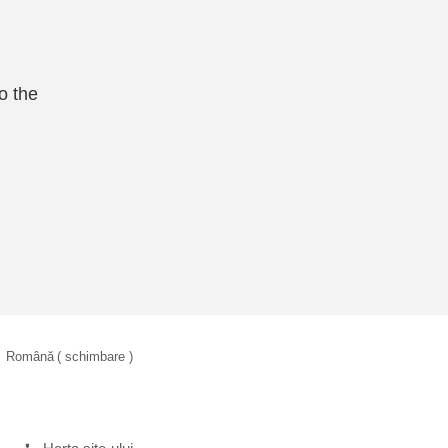
o the
Română
( schimbare )