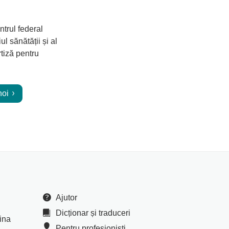
trul federal
 sănătății și al
tiză pentru
noi
Ajutor
Dicționar și traduceri
cina
Pentru profesioniști