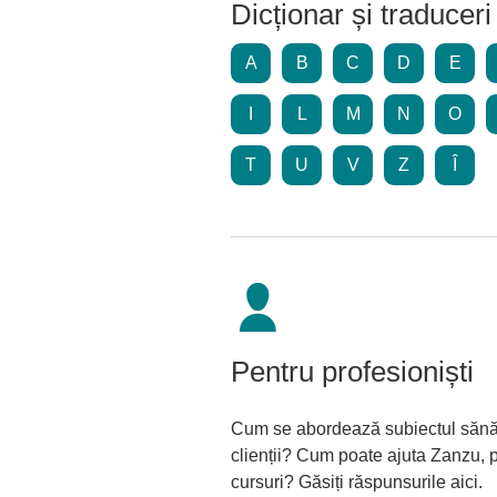
Dicționar și traduceri
A
B
C
D
E
I
L
M
N
O
T
U
V
Z
Î
Pentru profesioniști
Cum se abordează subiectul sănăt
clienții? Cum poate ajuta Zanzu, pr
cursuri? Găsiți răspunsurile aici.