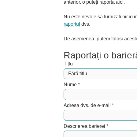
anterior, o puteți raporta aici.
Nu este nevoie să furnizați nicio i
raportul
dvs.
De asemenea, putem folosi aceste i
Raportați o barier
Titlu
Nume
*
Adresa dvs. de e-mail
*
Descrierea barierei
*