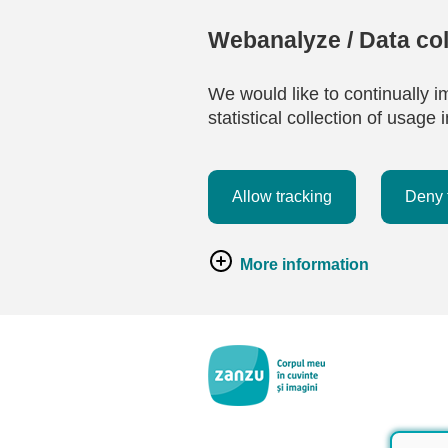
Webanalyze / Data col
We would like to continually i
statistical collection of usag
Allow tracking
Deny 
More information
Salt la conținutul principal