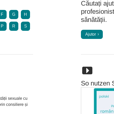
Căutați aju
profesionis
F
G
H
sănătății.
P
R
S
Ajutor
So nutzen 
ății sexuale cu
in consiliere și