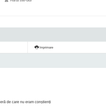
Harta site-ului
Imprimare
rieră de care nu eram conștienți