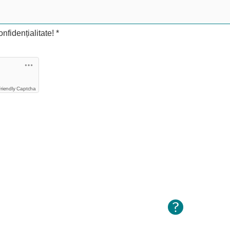
onfidențialitate!
*
riendly Captcha