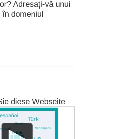
tor? Adresați-vă unui
t în domeniul
Sie diese Webseite