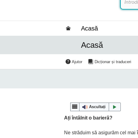
Acasă
Acasă
Ajutor
Dicționar și traduceri
Ascultați
Ați întâlnit o barieră?
Ne străduim să asigurăm cel mai în