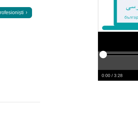
rofesioniști
Play
Restart
Rewind
Forw
0:00
/ 3:28