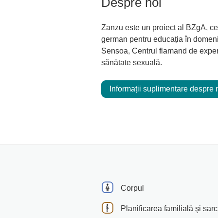
Despre noi
Zanzu este un proiect al BZgA, cen
german pentru educația în domeniul
Sensoa, Centrul flamand de exper
sănătate sexuală.
Informații suplimentare despre 
Corpul
Planificarea familială şi sar