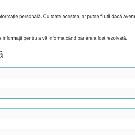
nformație personală. Cu toate acestea, ar putea fi util dacă avem î
nformații pentru a vă informa când bariera a fost rezolvată.
ă