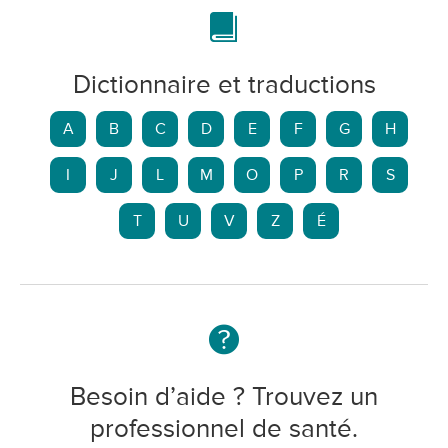
Dictionnaire et traductions
A
B
C
D
E
F
G
H
I
J
L
M
O
P
R
S
T
U
V
Z
É
Besoin d’aide ? Trouvez un
professionnel de santé.