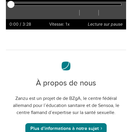
|
|
Lecture
Redémarrer
Reculer
Avancer
Masquer
Plus
Plus
Préférences
Activer
Volu
les
rapidement
lentement
le
0:00
/ 3:28
Vitesse: 1x
Lecture sur pause
sous-
mode
titres
plein
écran
À propos de nous
Zanzu est un projet de de BZgA, le centre fédéral
allemand pour l’éducation sanitaire et de Sensoa, le
centre flamand d’expertise sur la santé sexuelle.
Plus d’informations à notre sujet