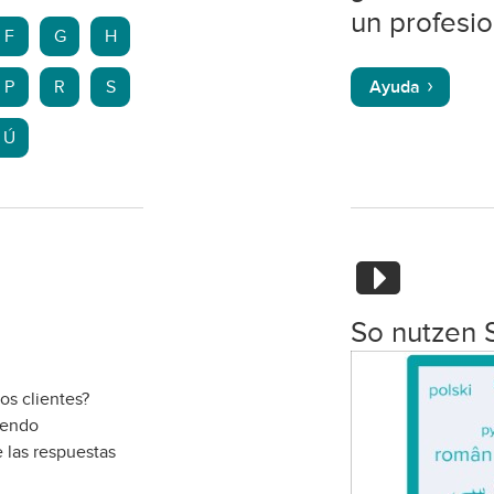
un profesio
F
G
H
P
R
S
Ayuda
Ú
So nutzen 
os clientes?
iendo
 las respuestas