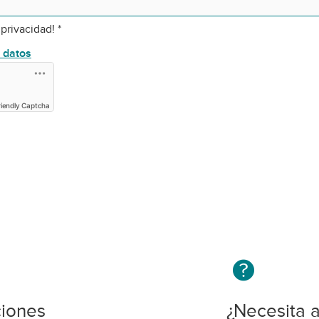
 privacidad!
*
e datos
riendly Captcha
ciones
¿Necesita 