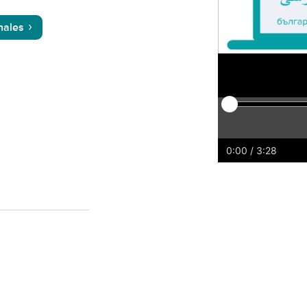
nales
Play
Reiniciar
Rebobi
Adel
0:00
/ 3:28