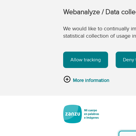
Webanalyze / Data colle
We would like to continually im
statistical collection of usage
Allow tracking
Deny 
More information
Saltar al contenido principal