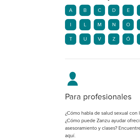
A
B
C
D
E
I
L
M
N
O
T
U
V
Z
Ó
Para profesionales
¿Cómo habla de salud sexual con l
¿Cómo puede Zanzu ayudar ofrec
asesoramiento y clases? Encuentre
aquí.