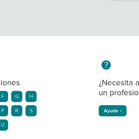
ciones
¿Necesita 
un profesio
F
G
H
P
R
S
Ayuda
Ú