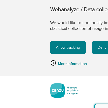
Webanalyze / Data colle
We would like to continually im
statistical collection of usage
Allow tracking
Deny 
More information
Saltar al contenido principal