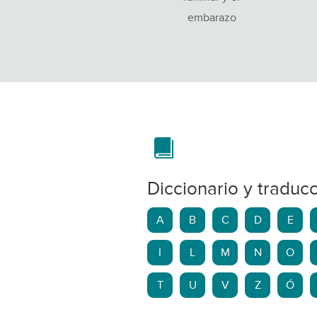
embarazo
Diccionario y traduc
A
B
C
D
E
I
L
M
N
O
T
U
V
Z
Ó