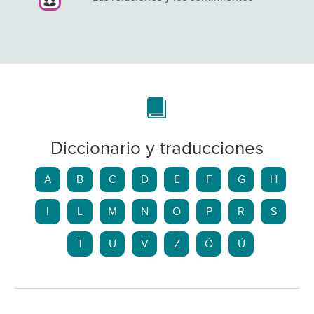
Diccionario y traducciones
A
B
C
D
E
F
G
H
I
L
M
N
O
P
R
S
T
U
V
Z
Ó
Ú