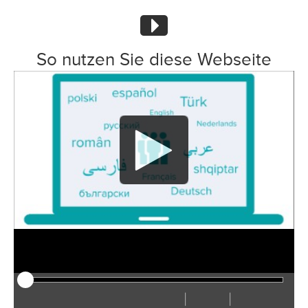
So nutzen Sie diese Webseite
|
|
Play
Restart
Rewind
Forward
Hide
Faster
Slower
Preferences
Enter
Volu