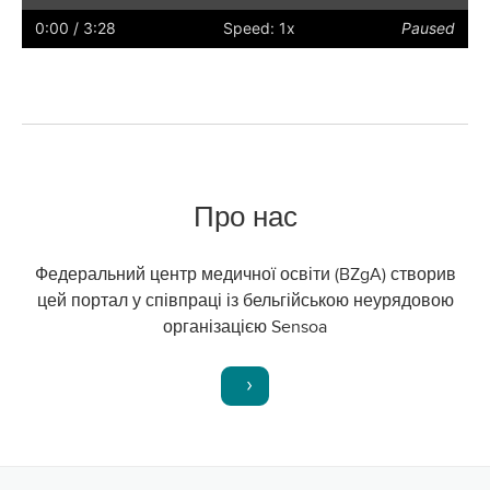
captions
full
0:00
/ 3:28
Speed: 1x
Paused
screen
Про нас
Федеральний центр медичної освіти (BZgA) створив
цей портал у співпраці із бельгійською неурядовою
організацією Sensoa