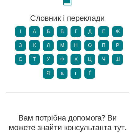
Словник і переклади
І
А
Б
В
Г
Д
Е
Ж
З
К
Л
М
Н
О
П
Р
С
Т
У
Ф
Х
Ц
Ч
Ш
Я
а
г
Ґ
Вам потрібна допомога? Ви
можете знайти консультанта тут.