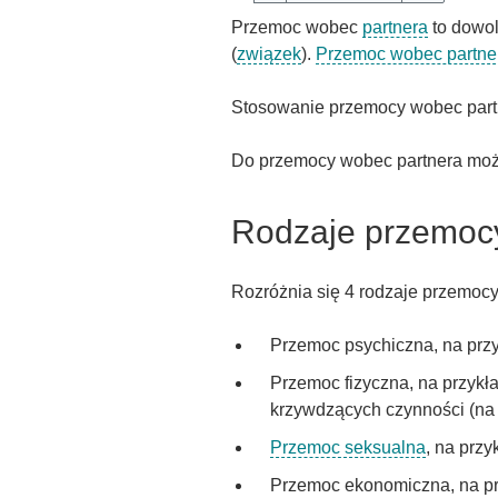
Przemoc wobec
partnera
to dowol
(
związek
).
Przemoc wobec partne
Stosowanie przemocy wobec part
Do przemocy wobec partnera może
Rodzaje przemoc
Rozróżnia się 4 rodzaje przemo
Przemoc psychiczna, na przyk
Przemoc fizyczna, na przykła
krzywdzących czynności (na p
Przemoc seksualna
, na prz
Przemoc ekonomiczna, na prz