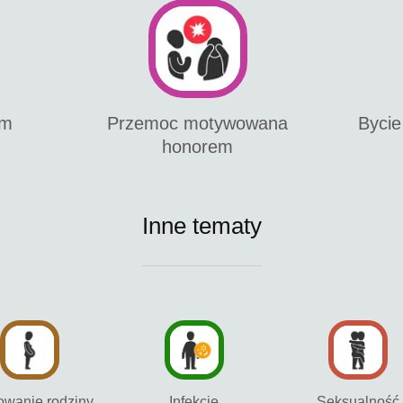
em
Przemoc motywowana
Bycie
honorem
Inne tematy
owanie rodziny
Infekcje
Seksualność