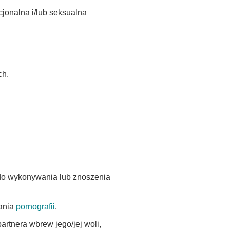
jonalna i/lub seksualna
ch.
do wykonywania lub znoszenia
dania
pornografii
.
rtnera wbrew jego/jej woli,