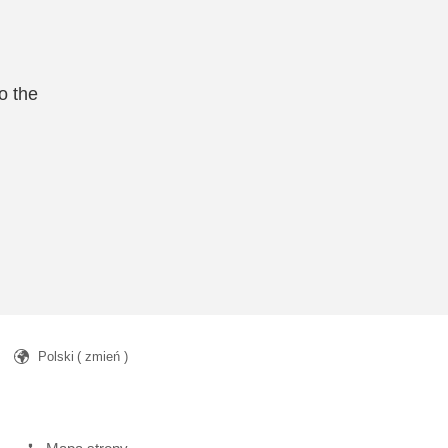
o the
Polski
( zmień )