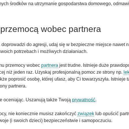
nych środków na utrzymanie gospodarstwa domowego, odmawia
 przemocą wobec partnera
 doprowadzi do agresji, udaj się w bezpieczne miejsce nawet n
woich potrzebach i możliwych działaniach.
emu przemocy wobec
partnera
jest trudne. Istnieje duże prawdo
ej niż jeden raz. Uzyskaj profesjonalną pomoc ze strony np.
le
kże poprosić osobę, której ufasz, aby Ci towarzyszyła. Istnieje
rony partnera.
nie oceniając. Uszanują także Twoją
prywatność
.
ocy, nie koniecznie musisz zakończyć
związek
lub opuścić part
je (i swoich dzieci) bezpieczeństwie i samopoczuciu.