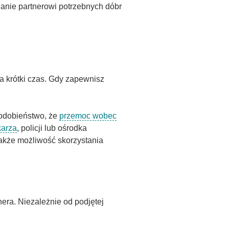
nie partnerowi potrzebnych dóbr
a krótki czas. Gdy zapewnisz
podobieństwo, że
przemoc wobec
karza
, policji lub ośrodka
 także możliwość skorzystania
nera. Niezależnie od podjętej