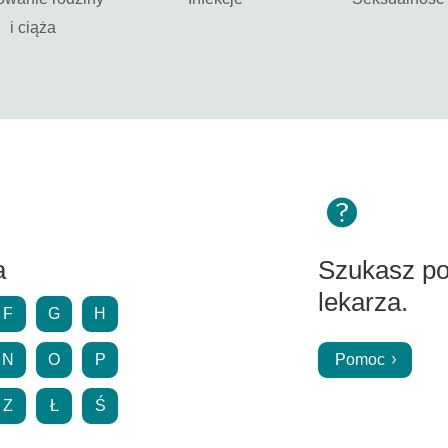
i ciąża
a
Szukasz p
lekarza.
F
G
H
N
O
P
Pomoc
Z
Ł
Ś