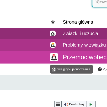
Strona główna
Związki i uczucia
Problemy w związku 
Przemoc wobec 
dwa języki jednocześnie
Po
Posłuchaj