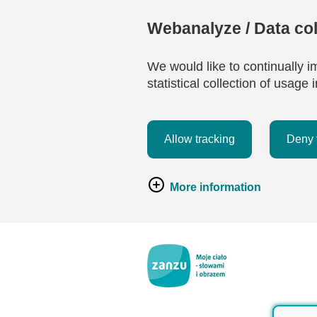
Webanalyze / Data col
We would like to continually i
statistical collection of usag
Allow tracking
Deny 
More information
Przejdź do głównej zawartości