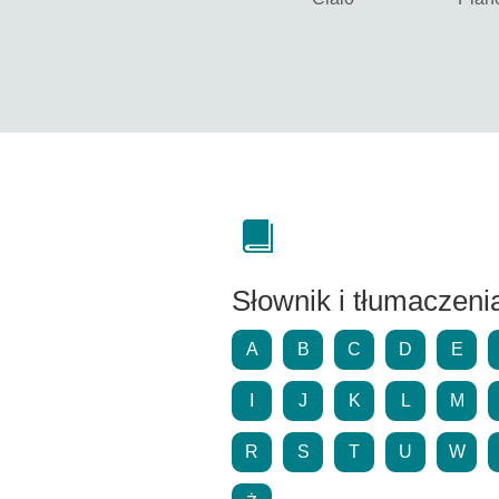
Słownik i tłumaczeni
A
B
C
D
E
I
J
K
L
M
R
S
T
U
W