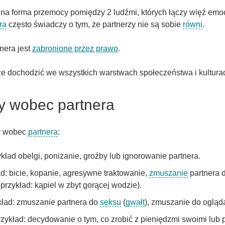
na forma przemocy pomiędzy 2 ludźmi, których łączy więź emoc
ra
często świadczy o tym, że partnerzy nie są sobie
równi
.
nera jest
zabronione przez prawo
.
 dochodzić we wszystkich warstwach społeczeństwa i kultura
y wobec partnera
cy wobec
partnera
:
ład obelgi, poniżanie, groźby lub ignorowanie partnera.
d: bicie, kopanie, agresywne traktowanie,
zmuszanie
partnera 
rzykład: kąpiel w zbyt gorącej wodzie).
ykład: zmuszanie partnera do
seksu
(
gwałt
), zmuszanie do oglą
ykład: decydowanie o tym, co zrobić z pieniędzmi swoimi lub pa