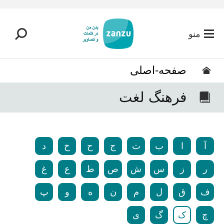
رفتن به محتوای اصلی
منو
صفحه-اصلی
فرهنگ لغت
آ
ا
ب
ت
ج
ح
خ
د
ر
ز
س
ش
ص
ط
ع
غ
ف
ق
ل
م
ن
ه
و
پ
چ
ک
گ
ی