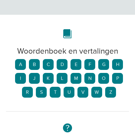
Woordenboek en vertalingen
A
B
C
D
E
F
G
H
I
J
K
L
M
N
O
P
R
S
T
U
V
W
Z