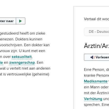
Vertaal dit woo
ster naar
gestudeerd heeft om zieke
genezen. Dokters kunnen
Ärztin/Ar
oorschrijven. Een dokter kan
vrouw zijn. U kunt met een
en over
seksualiteit
,
Vorlese
ie
en
zwangerschap
. Een
wat u vertelt niet aan anderen
Eine Person, di
at is vertrouwelijke (geheime)
kranke Person
Medikamente
ein Mann oder 
mit der Ärztin
Verhütung
un
sprechen. Eine