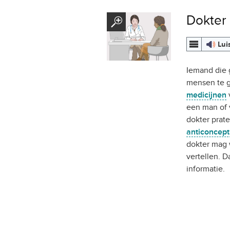
Dokter
Lui
Iemand die 
mensen te 
medicijnen
v
een man of 
dokter prat
anticoncept
dokter mag 
vertellen. D
informatie.