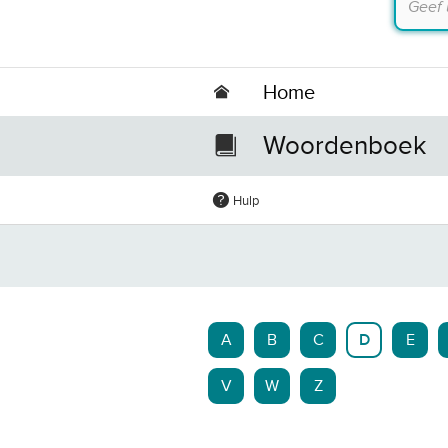
Home
Woordenboek
Hulp
A
B
C
D
E
V
W
Z