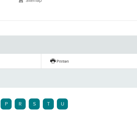
Sitemap
n
Printen
P
R
S
T
U