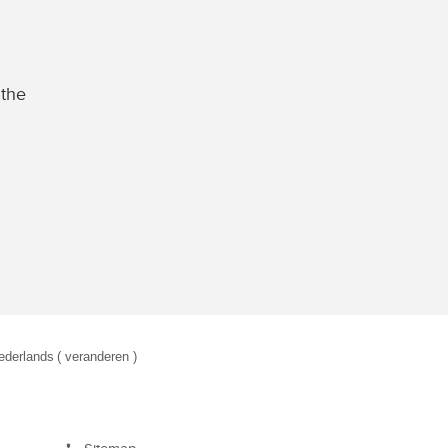
 the
ederlands
( veranderen )
eken