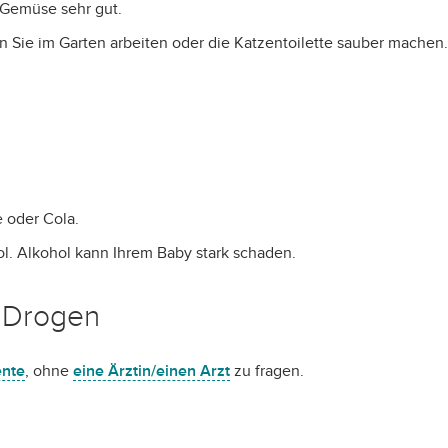
 Gemüse sehr gut.
 Sie im Garten arbeiten oder die Katzentoilette sauber machen
e oder Cola.
ol. Alkohol kann Ihrem Baby stark schaden.
 Drogen
nte
, ohne
eine Ärztin/einen Arzt
zu fragen.