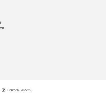
e
eit
Deutsch
( ändern )