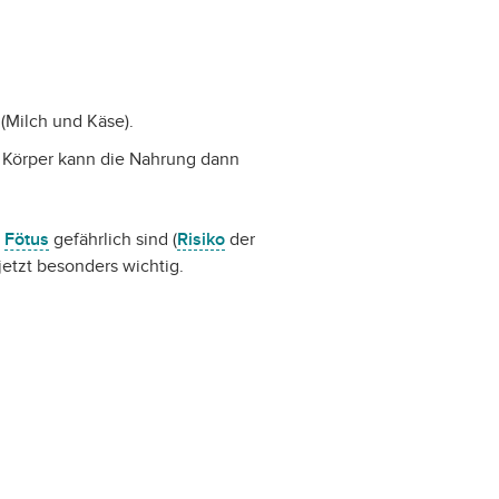
(Milch und Käse).
hr Körper kann die Nahrung dann
n
Fötus
gefährlich sind (
Risiko
der
etzt besonders wichtig.