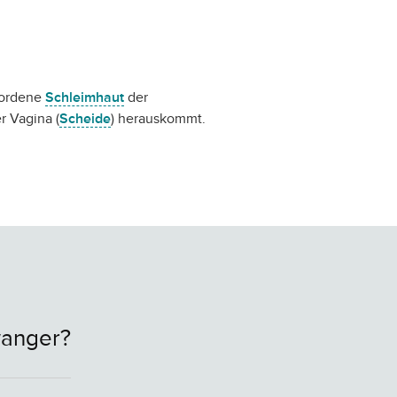
ewordene
Schleimhaut
der
r Vagina (
Scheide
) herauskommt.
wanger?