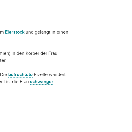
rem
Eierstock
und gelangt in einen
ien) in den Körper der Frau.
ter.
 Die
befruchtete
Eizelle wandert
nt ist die Frau
schwanger
.