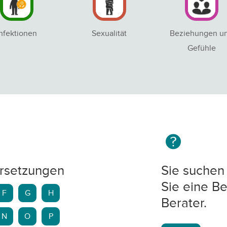
Infektionen
Sexualität
Beziehungen u
Gefühle
rsetzungen
Sie suchen 
Sie eine Be
F
G
H
Berater.
N
O
P