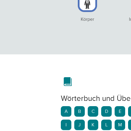
Körper
Wörterbuch und Übe
A
B
C
D
E
I
J
K
L
M