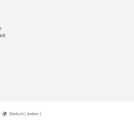
e
eit
Deutsch
( ändern )