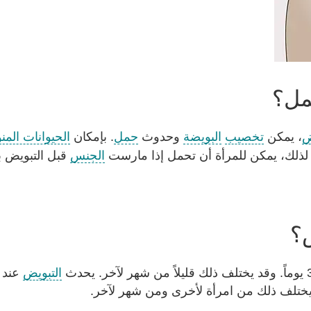
مل؟
ض
، يمكن
تخصيب
البويضة
وحدوث
حمل
. بإمكان
الحيوانات المنو
 لذلك، يمكن للمرأة أن تحمل إذا مارست
الجنس
قبل التبويض بع
؟
التبويض
عند ا
يختلف ذلك من امرأة لأخرى ومن شهر لآخر.