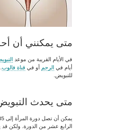
متى يمكنني أن أح
في الأيام القريبة من موعد
التبوي
أيام في
الرحم
أو في
قناة فالوب
.
للتبويض.
متى يحدث التبويض
يمكن أن تصل دورة المرأة إلى 35 يوماً. وقد يختلف ذلك قليلاً من شهر لآخر. يحدث
الرابع عشر من الدورة. ولكن قد 