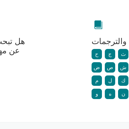
والترجمات
هل تبحث
عن مه
ث
ج
ح
ش
ص
ض
ك
ل
م
ن
ه
و