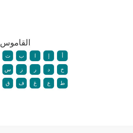
القاموس 
أ
إ
ا
ب
ت
خ
د
ر
ز
س
ط
ع
غ
ف
ق