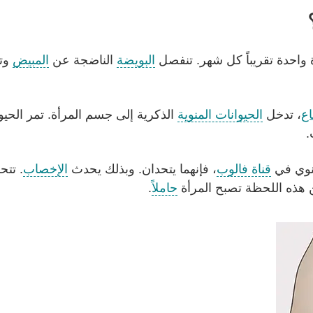
واحدة تقريباً كل شهر. تنفصل
البويضة
الناضجة عن
المبيض
وتت
اع
، تدخل
الحيوانات المنوية
الذكرية إلى جسم المرأة. تمر الحيو
.
منوي في
قناة فالوب
، فإنهما يتحدان. وبذلك يحدث
الإخصاب
. تتح
 هذه اللحظة تصبح المرأة
حاملاً
.