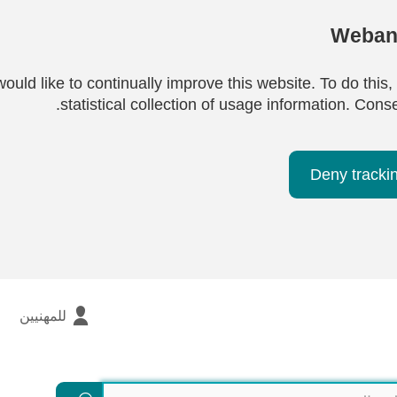
Webana
ould like to continually improve this website. To do this,
statistical collection of usage information. Cons
Deny tracki
للمهنيين
بحث