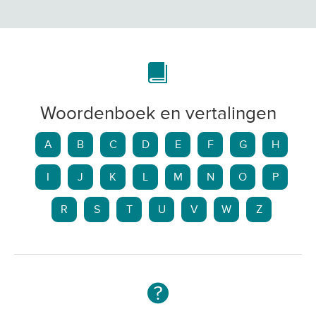
Woordenboek en vertalingen
A
B
C
D
E
F
G
H
I
J
K
L
M
N
O
P
R
S
T
U
V
W
Z