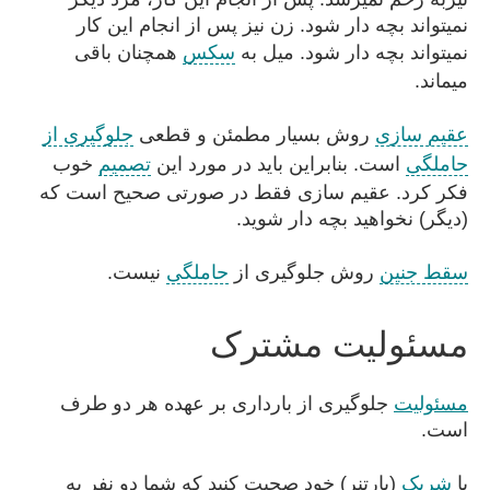
نمیتواند بچه دار شود. زن نیز پس از انجام این کار
نمیتواند بچه دار شود. میل به
سکس
همچنان باقی
میماند.
عقیم سازی
روش بسیار مطمئن و قطعی
جلوگیری از
حاملگی
است. بنابراین باید در مورد این
تصمیم
خوب
فکر کرد. عقیم سازی فقط در صورتی صحیح است که
(دیگر) نخواهید بچه دار شوید.
سقط جنین
روش جلوگیری از
حاملگی
نیست.
مسئولیت مشترک
مسئولیت
جلوگیری از بارداری بر عهده هر دو طرف
است.
با
شریک
(پارتنر) خود صحبت کنید که شما دو نفر به