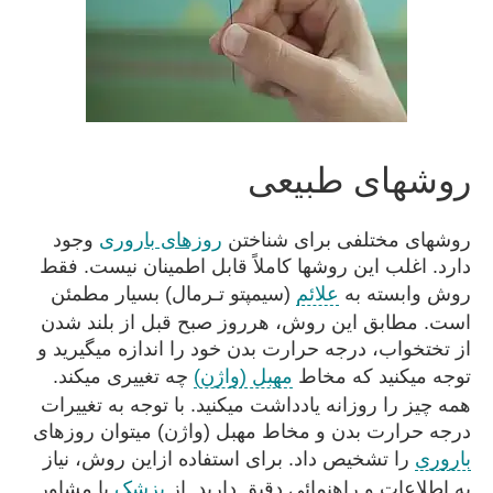
روشهای طبیعی
روشهای مختلفی برای شناختن
روزهای باروری
وجود
دارد. اغلب این روشها کاملاً قابل اطمینان نیست. فقط
روش وابسته به
علائم
(سیمپتو تـرمال) بسیار مطمئن
است. مطابق این روش، هرروز صبح قبل از بلند شدن
از تختخواب، درجه حرارت بدن خود را اندازه میگیرید و
توجه میکنید که مخاط
مهبل (واژن)
چه تغییری میکند.
همه چیز را روزانه یادداشت میکنید. با توجه به تغییرات
درجه حرارت بدن و مخاط مهبل (واژن) میتوان روزهای
باروری
را تشخیص داد. برای استفاده ازاین روش، نیاز
به اطلاعات و راهنمائی دقیق دارید. از
پزشک
یا مشاور