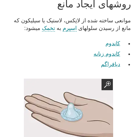
روشهای ایجاد مانع
موانعی ساخته شده از لاتِکس، لاستیک یا سیلیکون که
مانع از رسیدن سلولهای
اسپرم
به
تخمک
میشود:
کاندوم
کاندوم زنانه
دیافراگم