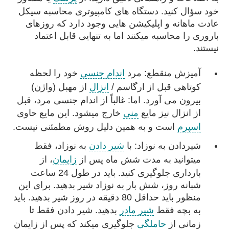
خود سؤال کنید. دستگاه های کامپیوتری محاسبه سیکل
عادت ماهانه و اپلیکیشن هایی وجود دارد که روزهای
باروری را محاسبه میکنند اما به تنهایی قابل اعتماد
نیستند.
آمیزش منقطع: مرد
اندام جنسی
خود را لحظه
کوتاهی قبل از ارگاسم /
انزال
از مهبل (واژن)
بیرون می آورد. اما: غالباً از اندام جنسی مرد، قبل
از انزال نیز مایع
منی
خارج میشود. این مایع حاوی
اسپرم
است و به همین دلیل روش مطمئنی نیست.
شیردادن به نوزاد: با
شیر دادن
به نوزاد، فقط
میتوانید به مدت شش ماه پس از
زایمان
، از
بارداری جلوگیری کنید. باید در طول 24 ساعت
شبانه روز، شش بار به نوزاد شیر بدهید. برای این
منظور باید حداقل 80 دقیقه در روز شیر بدهید. باید
به بچه فقط
شیر مادر
بدهید. شیر دادن فقط تا
زمانی از
حاملگی
جلوگیری میکند که پس از زایمان