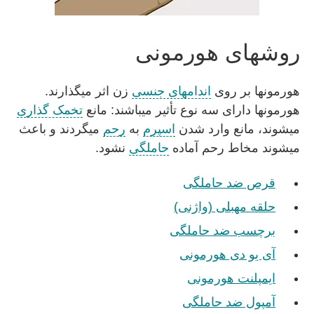
روشهای هورمونی
هورمونها بر روی
اندامهای جنسی
زن اثر میگذارند.
هورمونها دارای سه نوع تأثیر میباشند: مانع
تخمک گذاری
میشوند، مانع وارد شدن
اسپرم
به
رحم
میگردند و باعث
میشوند مخاط رحم آماده
حاملگی
نشود.
قرص ضد حاملگی
حلقه مهبلی (واژنی)
برچسب ضد حاملگی
آی یو دی هورمونی
ایمپلنت هورمونی
آمپول ضد حاملگی