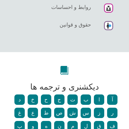
روابط و احساسات
حقوق و قوانین
دیکشنری و ترجمه ها
آ
ا
ب
ت
ج
ح
خ
د
ر
ز
س
ش
ص
ط
ع
غ
ف
ق
ل
م
ن
ه
و
پ