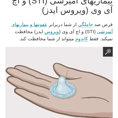
بیماریهای آمیزشی (STI) و اچ
آی وی (ویروس ایدز)
قرص ضد
حاملگی
از شما دربرابر
عفونتها و بیماریهای
آمیزشی
(STI) و اچ آی وی (
ویروس
ایدز) محافظت
نمیکند. فقط
کاندوم
میتواند از شما محافظت کند.