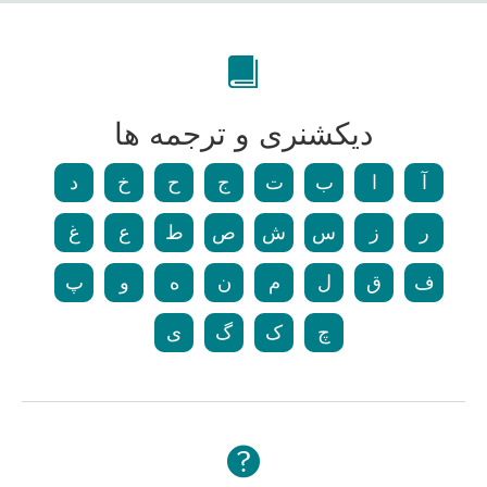
دیکشنری و ترجمه ها
آ
ا
ب
ت
ج
ح
خ
د
ر
ز
س
ش
ص
ط
ع
غ
ف
ق
ل
م
ن
ه
و
پ
چ
ک
گ
ی