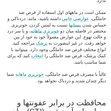
ندارد.
ممکن است در ماههای اول استفاده از قرص ضد
حاملگی،
عوارضی جانبی
داشته باشید، مانند: دردناکی و
حساس شدن
پستانها
نسبت به لمس کردن، خونریزی
مختصر در فاصله میان دو
خونریزی ماهانه
، و یا سر درد
و حالت تهوع. این عوارض معمولاً خود به خود از بین
خواهد رفت. در غیر اینصورت به
پزشک
مراجعه کنید.
انواع مختلف قرص ضد حاملگی وجود دارد. میتوانید با
کمک پزشک، قرص ضد حاملگی را
انتخاب
کنید که برای
شما مناسب باشد.
غالباً با مصرف قرص ضد حاملگی،
خونریزی ماهانه
شما
دیگر چندان شدید و دردناک نخواهد بود.
محافظت در برابر عفونتها و