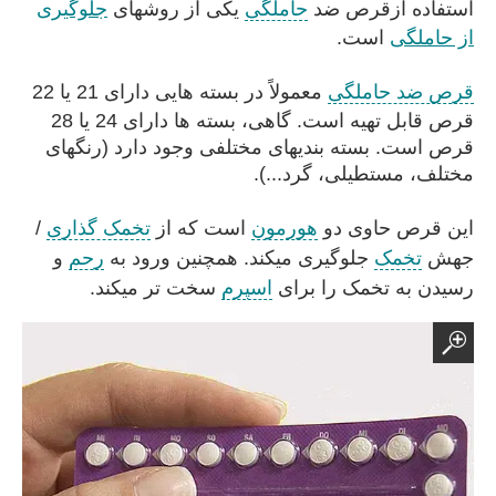
استفاده ازقرص ضد
حاملگی
یکی از روشهای
جلوگیری
از حاملگی
است.
قرص ضد حاملگی
معمولاً
در بسته هایی دارای 21 یا 22
قرص قابل تهیه است. گاهی، بسته ها دارای 24 یا 28
قرص است. بسته بندیهای مختلفی وجود دارد (رنگهای
مختلف، مستطیلی، گرد...).
این قرص حاوی دو
هورمون
است که از
تخمک گذاری
/
جهش
تخمک
جلوگیری میکند. همچنین ورود به
رحم
و
رسیدن به تخمک را برای
اسپرم
سخت تر میکند.