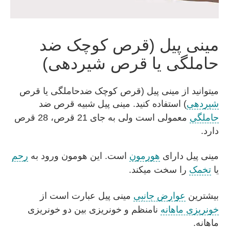
مینی پیل (قرص کوچک ضد
حاملگی یا قرص شیردهی)
میتوانید از مینی پیل (قرص کوچک ضدحاملگی یا قرص
شیردهی
) استفاده کنید. مینی پیل شبیه قرص ضد
حاملگی
معمولی است ولی به جای 21 قرص، 28 قرص
دارد.
مینی پیل دارای
هورمون
است. این هومون ورود به
رحم
یا
تخمک
را سخت میکند.
بیشترین
عوارض جانبی
مینی پیل عبارت است از
خونریزی ماهانه
نامنظم و خونریزی بین دو خونریزی
ماهانه.