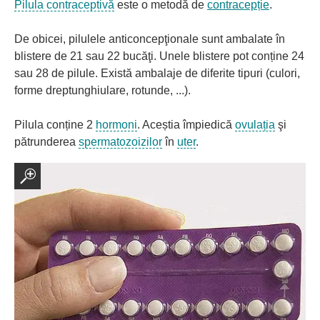
Pilula contraceptivă
este o metodă de
contracepție
.
De obicei, pilulele anticoncepţionale sunt ambalate în
blistere de 21 sau 22 bucăţi. Unele blistere pot conține 24
sau 28 de pilule. Există ambalaje de diferite tipuri (culori,
forme dreptunghiulare, rotunde, ...).
Pilula conține 2
hormoni
. Aceștia împiedică
ovulația
şi
pătrunderea
spermatozoizilor
în
uter
.