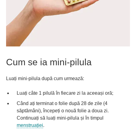
Cum se ia mini-pilula
Luați mini-pilula după cum urmează:
Luați câte 1 pilulă în fiecare zi la aceeași oră;
Când ați terminat o folie după 28 de zile (4
săptămâni), începeți o nouă folie a doua zi.
Continuați să luați mini-pilula și în timpul
menstruației
.