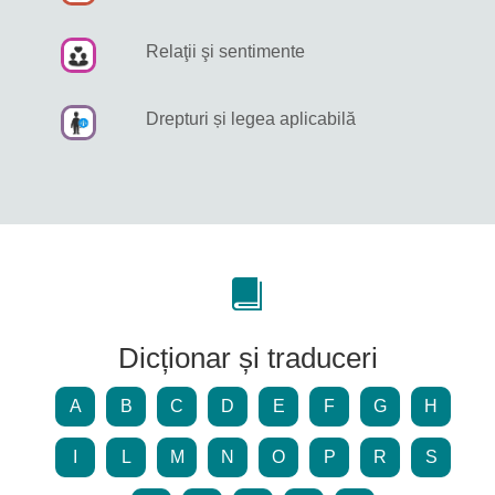
Relaţii şi sentimente
Drepturi și legea aplicabilă
Dicționar și traduceri
A
B
C
D
E
F
G
H
I
L
M
N
O
P
R
S