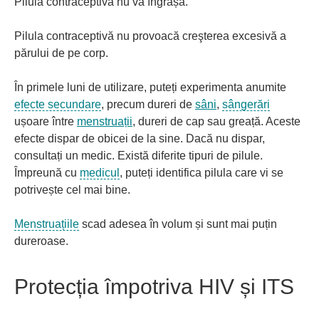
Pilula contraceptivă nu vă îngrașă.
Pilula contraceptivă nu provoacă creşterea excesivă a
părului de pe corp.
În primele luni de utilizare, puteți experimenta anumite
efecte secundare
, precum dureri de
sâni
,
sângerări
ușoare între
menstruații
, dureri de cap sau greață. Aceste
efecte dispar de obicei de la sine. Dacă nu dispar,
consultați un medic. Există diferite tipuri de pilule.
Împreună cu
medicul
, puteți identifica pilula care vi se
potrivește cel mai bine.
Menstruațiile
scad adesea în volum și sunt mai puțin
dureroase.
Protecția împotriva HIV și ITS