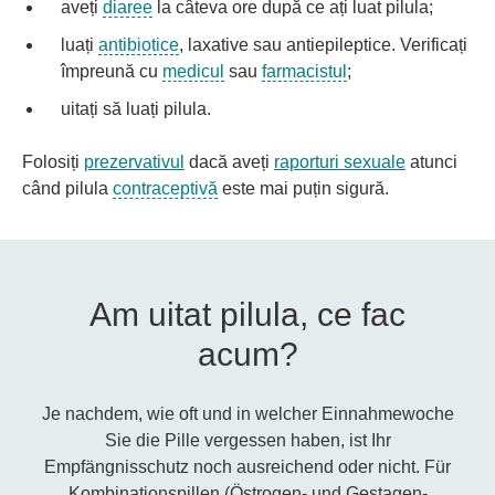
aveți
diaree
la câteva ore după ce ați luat pilula;
luați
antibiotice
, laxative sau antiepileptice. Verificați
împreună cu
medicul
sau
farmacistul
;
uitați să luați pilula.
Folosiți
prezervativul
dacă aveți
raporturi sexuale
atunci
când pilula
contraceptivă
este mai puțin sigură.
Am uitat pilula, ce fac
acum?
Je nachdem, wie oft und in welcher Einnahmewoche
Sie die Pille vergessen haben, ist Ihr
Empfängnisschutz noch ausreichend oder nicht. Für
Kombinationspillen (Östrogen- und Gestagen-