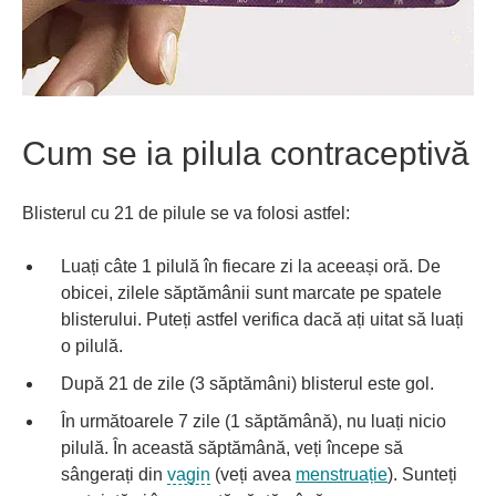
Cum se ia pilula contraceptivă
Blisterul cu 21 de pilule se va folosi astfel:
Luați câte 1 pilulă în fiecare zi la aceeași oră. De
obicei, zilele săptămânii sunt marcate pe spatele
blisterului. Puteți astfel verifica dacă ați uitat să luați
o pilulă.
După 21 de zile (3 săptămâni) blisterul este gol.
În următoarele 7 zile (1 săptămână), nu luați nicio
pilulă. În această săptămână, veți începe să
sângerați din
vagin
(veți avea
menstruație
). Sunteți