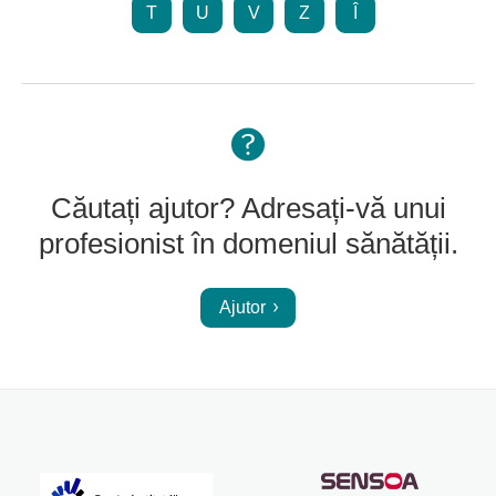
T
U
V
Z
Î
Căutați ajutor? Adresați-vă unui
profesionist în domeniul sănătății.
Ajutor