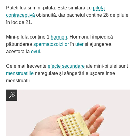
Puteți lua și mini-pilula. Este similară cu
pilula
contraceptivă
obișnuită, dar pachetul conține 28 de pilule
în loc de 21.
Mini-pilula conține 1
hormon
. Hormonul împiedică
pătrunderea
spermatozoizilor
în
uter
și ajungerea
acestora la
ovul
.
Cele mai frecvente
efecte secundare
ale mini-pilulei sunt
menstruațiile
neregulate și sângerările ușoare între
menstruații.