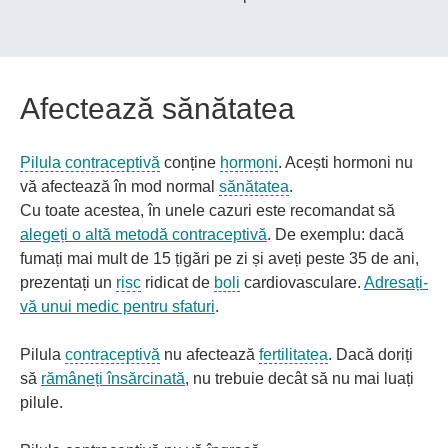
Afectează sănătatea
Pilula contraceptivă
conține
hormoni
. Acești hormoni nu
vă afectează în mod normal
sănătatea
.
Cu toate acestea, în unele cazuri este recomandat să
alegeți o altă metodă contraceptivă
. De exemplu: dacă
fumați mai mult de 15 țigări pe zi și aveți peste 35 de ani,
prezentați un
risc
ridicat de
boli
cardiovasculare.
Adresați-
vă unui medic pentru sfaturi
.
Pilula
contraceptivă
nu afectează
fertilitatea
. Dacă doriți
să
rămâneți însărcinată
, nu trebuie decât să nu mai luați
pilule.