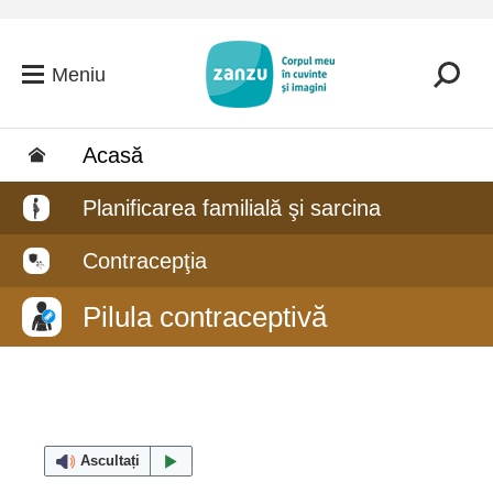
Salt la conținutul principal
Meniu
Acasă
Planificarea familială şi sarcina
Contracepţia
Pilula contraceptivă
Ascultați